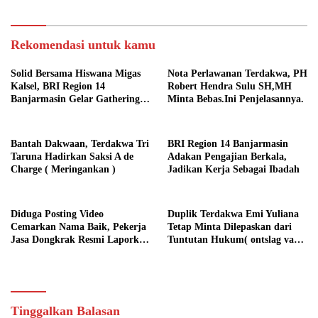
Kalsel
Penjelasannya
Rekomendasi untuk kamu
Solid Bersama Hiswana Migas
Nota Perlawanan Terdakwa, PH
Kalsel, BRI Region 14
Robert Hendra Sulu SH,MH
Banjarmasin Gelar Gathering
Minta Bebas.Ini Penjelasannya.
Interaktif
Bantah Dakwaan, Terdakwa Tri
BRI Region 14 Banjarmasin
Taruna Hadirkan Saksi A de
Adakan Pengajian Berkala,
Charge ( Meringankan )
Jadikan Kerja Sebagai Ibadah
Diduga Posting Video
Duplik Terdakwa Emi Yuliana
Cemarkan Nama Baik, Pekerja
Tetap Minta Dilepaskan dari
Jasa Dongkrak Resmi Laporkan
Tuntutan Hukum( ontslag van
RA ke Ditreskrimsus Polda
alle rechtsvervolging), Ini
Kalsel
Penjelasannya
Tinggalkan Balasan