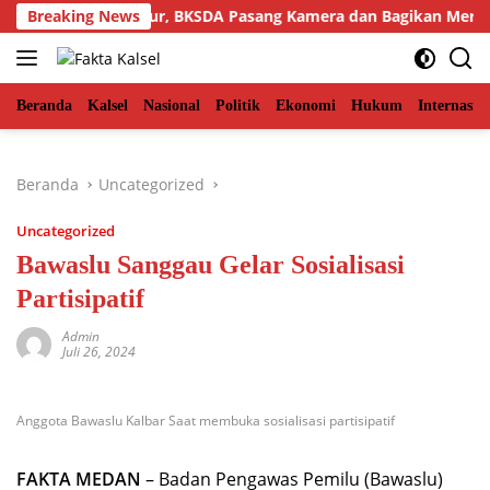
Langsung
man Aceh Timur, BKSDA Pasang Kamera dan Bagikan Mercon
Breaking News
ke
konten
Beranda
Kalsel
Nasional
Politik
Ekonomi
Hukum
Internasio
Beranda
Uncategorized
Uncategorized
Bawaslu Sanggau Gelar Sosialisasi
Partisipatif
Admin
Juli 26, 2024
Anggota Bawaslu Kalbar Saat membuka sosialisasi partisipatif
FAKTA MEDAN
– Badan Pengawas Pemilu (Bawaslu)