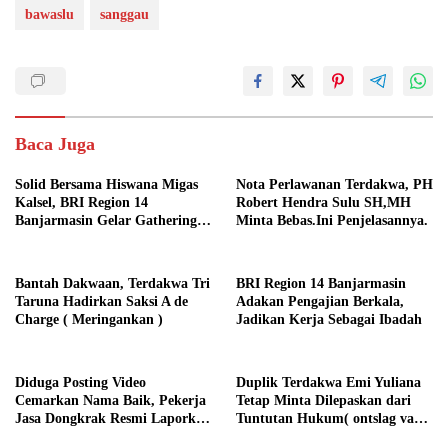
bawaslu
sanggau
Baca Juga
Solid Bersama Hiswana Migas
Nota Perlawanan Terdakwa, PH
Kalsel, BRI Region 14
Robert Hendra Sulu SH,MH
Banjarmasin Gelar Gathering
Minta Bebas.Ini Penjelasannya.
Interaktif
Bantah Dakwaan, Terdakwa Tri
BRI Region 14 Banjarmasin
Taruna Hadirkan Saksi A de
Adakan Pengajian Berkala,
Charge ( Meringankan )
Jadikan Kerja Sebagai Ibadah
Diduga Posting Video
Duplik Terdakwa Emi Yuliana
Cemarkan Nama Baik, Pekerja
Tetap Minta Dilepaskan dari
Jasa Dongkrak Resmi Laporkan
Tuntutan Hukum( ontslag van
RA ke Ditreskrimsus Polda
alle rechtsvervolging), Ini