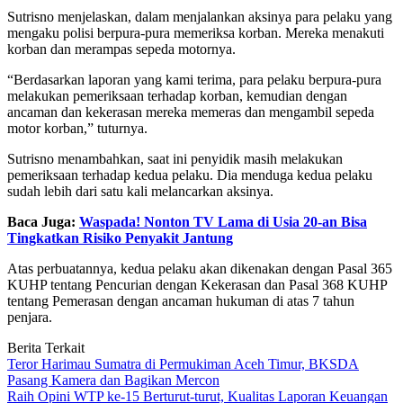
Sutrisno menjelaskan, dalam menjalankan aksinya para pelaku yang
mengaku polisi berpura-pura memeriksa korban. Mereka menakuti
korban dan merampas sepeda motornya.
“Berdasarkan laporan yang kami terima, para pelaku berpura-pura
melakukan pemeriksaan terhadap korban, kemudian dengan
ancaman dan kekerasan mereka memeras dan mengambil sepeda
motor korban,” tuturnya.
Sutrisno menambahkan, saat ini penyidik masih melakukan
pemeriksaan terhadap kedua pelaku. Dia menduga kedua pelaku
sudah lebih dari satu kali melancarkan aksinya.
Baca Juga:
Waspada! Nonton TV Lama di Usia 20-an Bisa
Tingkatkan Risiko Penyakit Jantung
Atas perbuatannya, kedua pelaku akan dikenakan dengan Pasal 365
KUHP tentang Pencurian dengan Kekerasan dan Pasal 368 KUHP
tentang Pemerasan dengan ancaman hukuman di atas 7 tahun
penjara.
Berita Terkait
Teror Harimau Sumatra di Permukiman Aceh Timur, BKSDA
Pasang Kamera dan Bagikan Mercon
Raih Opini WTP ke-15 Berturut-turut, Kualitas Laporan Keuangan