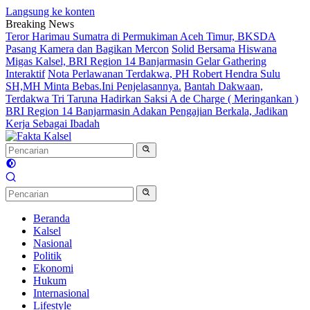
Langsung ke konten
Breaking News
Teror Harimau Sumatra di Permukiman Aceh Timur, BKSDA
Pasang Kamera dan Bagikan Mercon
Solid Bersama Hiswana
Migas Kalsel, BRI Region 14 Banjarmasin Gelar Gathering
Interaktif
Nota Perlawanan Terdakwa, PH Robert Hendra Sulu
SH,MH Minta Bebas.Ini Penjelasannya.
Bantah Dakwaan,
Terdakwa Tri Taruna Hadirkan Saksi A de Charge ( Meringankan )
BRI Region 14 Banjarmasin Adakan Pengajian Berkala, Jadikan
Kerja Sebagai Ibadah
Beranda
Kalsel
Nasional
Politik
Ekonomi
Hukum
Internasional
Lifestyle