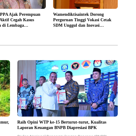
PPPA Ajak Perempuan
Wamendiktisaintek Dorong
Aktif Cegah Kasus
Perguruan Tinggi Vokasi Cetak
n di Lembaga
SDM Unggul dan Inovasi
an
Teknologi Nasional
imur,
Raih Opini WTP ke-15 Berturut-turut, Kualitas
Laporan Keuangan BNPB Diapresiasi BPK