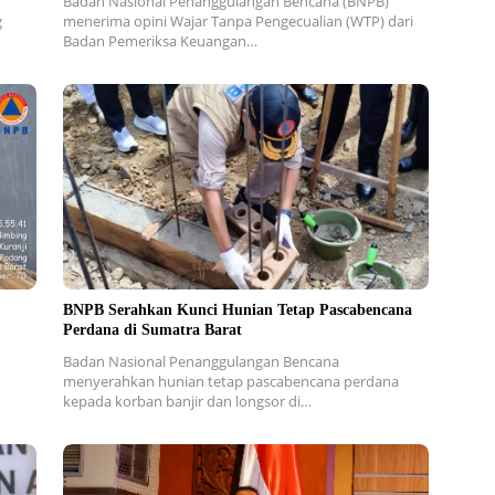
Badan Nasional Penanggulangan Bencana (BNPB)
g
menerima opini Wajar Tanpa Pengecualian (WTP) dari
Badan Pemeriksa Keuangan…
BNPB Serahkan Kunci Hunian Tetap Pascabencana
Perdana di Sumatra Barat
Badan Nasional Penanggulangan Bencana
menyerahkan hunian tetap pascabencana perdana
kepada korban banjir dan longsor di…