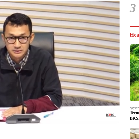
3
Hea
Agust
Tero
BKSD