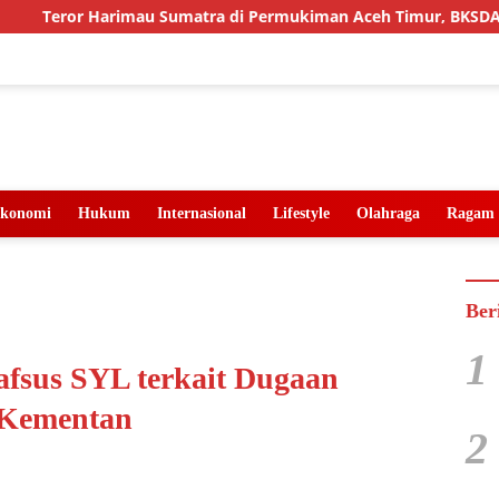
mau Sumatra di Permukiman Aceh Timur, BKSDA Pasang Kamera 
konomi
Hukum
Internasional
Lifestyle
Olahraga
Ragam
Ber
1
fsus SYL terkait Dugaan
 Kementan
2