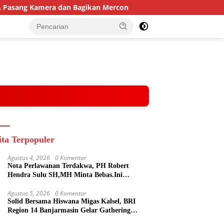
dan Bagikan Mercon
Solid Bersama Hiswana Migas Kalsel,
ita Terpopuler
Agustus 4, 2026
0 Komentar
Nota Perlawanan Terdakwa, PH Robert
Hendra Sulu SH,MH Minta Bebas.Ini
Penjelasannya.
Agustus 5, 2026
0 Komentar
Solid Bersama Hiswana Migas Kalsel, BRI
Region 14 Banjarmasin Gelar Gathering
Interaktif