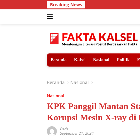
Langsung
Breaking News
Teror Hari
ke
konten
Beranda
Kalsel
Nasional
Politik
E
Beranda
Nasional
Nasional
KPK Panggil Mantan Sta
Korupsi Mesin X-ray di
Dede
September 21, 2024