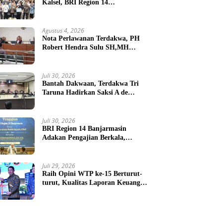
Kalsel, BRI Region 14
Banjarmasin Gelar Gathering
Interaktif
Agustus 4, 2026
Nota Perlawanan Terdakwa, PH
Robert Hendra Sulu SH,MH
Minta Bebas.Ini Penjelasannya.
Juli 30, 2026
Bantah Dakwaan, Terdakwa Tri
Taruna Hadirkan Saksi A de
Charge ( Meringankan )
Juli 30, 2026
BRI Region 14 Banjarmasin
Adakan Pengajian Berkala,
Jadikan Kerja Sebagai Ibadah
Juli 29, 2026
Raih Opini WTP ke-15 Berturut-
turut, Kualitas Laporan Keuangan
BNPB Diapresiasi BPK