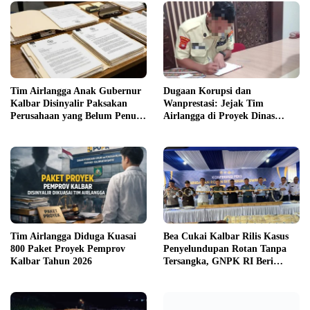
Tim Airlangga Anak Gubernur
Dugaan Korupsi dan
Kalbar Disinyalir Paksakan
Wanprestasi: Jejak Tim
Perusahaan yang Belum Penuhi
Airlangga di Proyek Dinas
Syarat
PUPR Kalbar
Tim Airlangga Diduga Kuasai
Bea Cukai Kalbar Rilis Kasus
800 Paket Proyek Pemprov
Penyelundupan Rotan Tanpa
Kalbar Tahun 2026
Tersangka, GNPK RI Beri
Kritik Keras