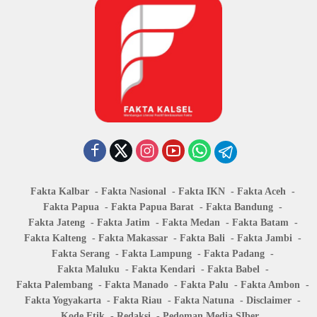
Fakta Kalbar
Fakta Nasional
Fakta IKN
Fakta Aceh
Fakta Papua
Fakta Papua Barat
Fakta Bandung
Fakta Jateng
Fakta Jatim
Fakta Medan
Fakta Batam
Fakta Kalteng
Fakta Makassar
Fakta Bali
Fakta Jambi
Fakta Serang
Fakta Lampung
Fakta Padang
Fakta Maluku
Fakta Kendari
Fakta Babel
Fakta Palembang
Fakta Manado
Fakta Palu
Fakta Ambon
Fakta Yogyakarta
Fakta Riau
Fakta Natuna
Disclaimer
Kode Etik
Redaksi
Pedoman Media SIber