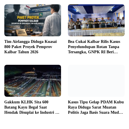
Tim Airlangga Diduga Kuasai
Bea Cukai Kalbar Rilis Kasus
800 Paket Proyek Pemprov
Penyelundupan Rotan Tanpa
Kalbar Tahun 2026
Tersangka, GNPK RI Beri
Kritik Keras
Gakkum KLHK Sita 600
Kasus Tipu Gelap PDAM Kubu
Batang Kayu Ilegal Saat
Raya Diduga Sarat Muatan
Hendak Disuplai ke Industri di
Politis Jaga Basis Suara Muda
Ketapang
Mahendrawan