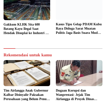
Kasus Tipu Gelap PDAM Kubu
Gakkum KLHK Sita 600
Raya Diduga Sarat Muatan
Batang Kayu Ilegal Saat
Politis Jaga Basis Suara Muda
Hendak Disuplai ke Industri di
Mahendrawan
Ketapang
Rekomendasi untuk kamu
Tim Airlangga Anak Gubernur
Dugaan Korupsi dan
Kalbar Disinyalir Paksakan
Wanprestasi: Jejak Tim
Perusahaan yang Belum Penuhi
Airlangga di Proyek Dinas
Syarat
PUPR Kalbar