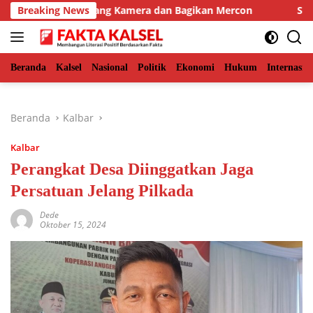
Langsung
BKSDA Pasang Kamera dan Bagikan Mercon
Breaking News
Solid Bersam
ke
konten
Beranda
Kalsel
Nasional
Politik
Ekonomi
Hukum
Internasio
Beranda
Kalbar
Kalbar
Perangkat Desa Diinggatkan Jaga
Persatuan Jelang Pilkada
Dede
Oktober 15, 2024