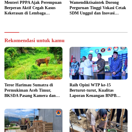
Menteri PPPA Ajak Perempuan
Wamendiktisaintek Dorong
Berperan Aktif Cegah Kasus
Perguruan Tinggi Vokasi Cetak
Kekerasan di Lembaga
SDM Unggul dan Inovasi
Pendidikan
Teknologi Nasional
Rekomendasi untuk kamu
Teror Harimau Sumatra di
Raih Opini WTP ke-15
Permukiman Aceh Timur,
Berturut-turut, Kualitas
BKSDA Pasang Kamera dan
Laporan Keuangan BNPB
Bagikan Mercon
Diapresiasi BPK