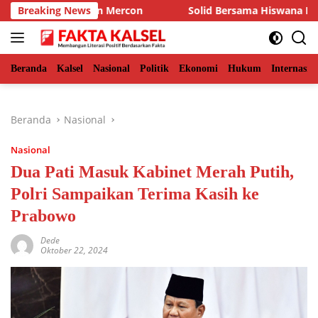
Langsung
an Bagikan Mercon
Breaking News
Solid Bersama Hiswana Migas Kalsel,
ke
konten
Beranda
Kalsel
Nasional
Politik
Ekonomi
Hukum
Internasio
Beranda
Nasional
Nasional
Dua Pati Masuk Kabinet Merah Putih,
Polri Sampaikan Terima Kasih ke
Prabowo
Dede
Oktober 22, 2024