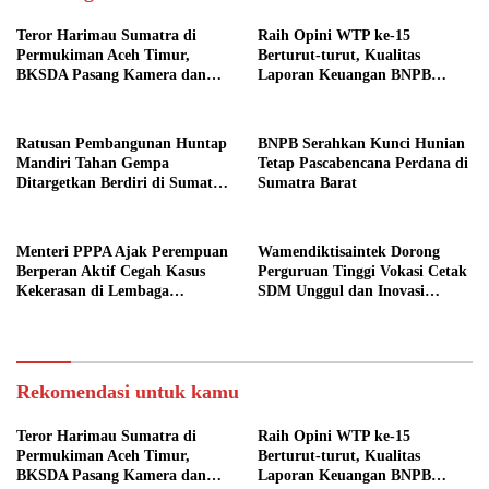
Teror Harimau Sumatra di
Raih Opini WTP ke-15
Permukiman Aceh Timur,
Berturut-turut, Kualitas
BKSDA Pasang Kamera dan
Laporan Keuangan BNPB
Bagikan Mercon
Diapresiasi BPK
Ratusan Pembangunan Huntap
BNPB Serahkan Kunci Hunian
Mandiri Tahan Gempa
Tetap Pascabencana Perdana di
Ditargetkan Berdiri di Sumatra
Sumatra Barat
Barat
Menteri PPPA Ajak Perempuan
Wamendiktisaintek Dorong
Berperan Aktif Cegah Kasus
Perguruan Tinggi Vokasi Cetak
Kekerasan di Lembaga
SDM Unggul dan Inovasi
Pendidikan
Teknologi Nasional
Rekomendasi untuk kamu
Teror Harimau Sumatra di
Raih Opini WTP ke-15
Permukiman Aceh Timur,
Berturut-turut, Kualitas
BKSDA Pasang Kamera dan
Laporan Keuangan BNPB