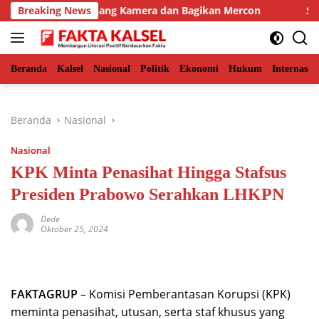
Langsung
imur, BKSDA Pasang Kamera dan Bagikan Mercon
Breaking News
Solid B
ke
konten
Beranda
Kalsel
Nasional
Politik
Ekonomi
Hukum
Internasio
Beranda
Nasional
Nasional
KPK Minta Penasihat Hingga Stafsus
Presiden Prabowo Serahkan LHKPN
Dede
Oktober 25, 2024
FAKTAGRUP
– Komisi Pemberantasan Korupsi (KPK)
meminta penasihat, utusan, serta staf khusus yang