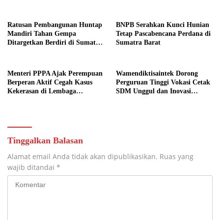
Bagikan Mercon
Diapresiasi BPK
Ratusan Pembangunan Huntap
BNPB Serahkan Kunci Hunian
Mandiri Tahan Gempa
Tetap Pascabencana Perdana di
Ditargetkan Berdiri di Sumatra
Sumatra Barat
Barat
Menteri PPPA Ajak Perempuan
Wamendiktisaintek Dorong
Berperan Aktif Cegah Kasus
Perguruan Tinggi Vokasi Cetak
Kekerasan di Lembaga
SDM Unggul dan Inovasi
Pendidikan
Teknologi Nasional
Tinggalkan Balasan
Alamat email Anda tidak akan dipublikasikan.
Ruas yang
wajib ditandai
*