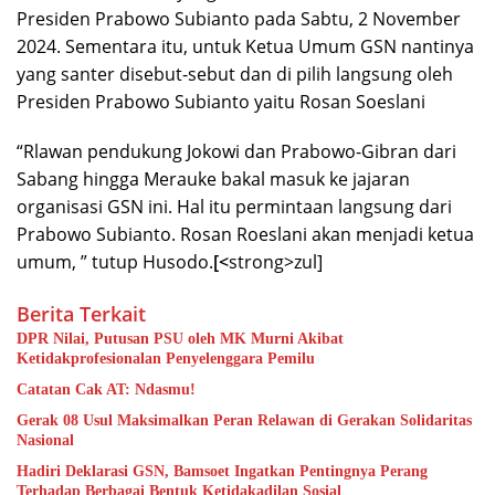
Presiden Prabowo Subianto pada Sabtu, 2 November
2024. Sementara itu, untuk Ketua Umum GSN nantinya
yang santer disebut-sebut dan di pilih langsung oleh
Presiden Prabowo Subianto yaitu Rosan Soeslani
“Rlawan pendukung Jokowi dan Prabowo-Gibran dari
Sabang hingga Merauke bakal masuk ke jajaran
organisasi GSN ini. Hal itu permintaan langsung dari
Prabowo Subianto. Rosan Roeslani akan menjadi ketua
umum, ” tutup Husodo.
[<
strong>zul]
Berita Terkait
DPR Nilai, Putusan PSU oleh MK Murni Akibat
Ketidakprofesionalan Penyelenggara Pemilu
Catatan Cak AT: Ndasmu!
Gerak 08 Usul Maksimalkan Peran Relawan di Gerakan Solidaritas
Nasional
Hadiri Deklarasi GSN, Bamsoet Ingatkan Pentingnya Perang
Terhadap Berbagai Bentuk Ketidakadilan Sosial