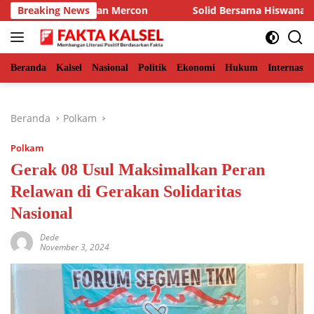
Langsung
ra dan Bagikan Mercon
Breaking News
Solid Bersama Hiswana Migas Kals
ke
konten
Beranda
Kalsel
Nasional
Politik
Ekonomi
Hukum
Internasio
Beranda
Polkam
Polkam
Gerak 08 Usul Maksimalkan Peran
Relawan di Gerakan Solidaritas
Nasional
Dede
November 3, 2024