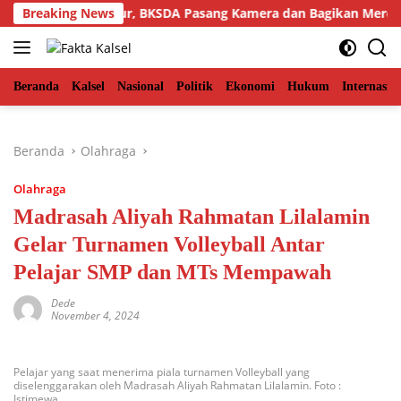
Langsung
iman Aceh Timur, BKSDA Pasang Kamera dan Bagikan Mercon
Breaking News
ke
konten
Beranda
Kalsel
Nasional
Politik
Ekonomi
Hukum
Internasio
Beranda
Olahraga
Olahraga
Madrasah Aliyah Rahmatan Lilalamin
Gelar Turnamen Volleyball Antar
Pelajar SMP dan MTs Mempawah
Dede
November 4, 2024
Pelajar yang saat menerima piala turnamen Volleyball yang
diselenggarakan oleh Madrasah Aliyah Rahmatan Lilalamin. Foto :
Istimewa