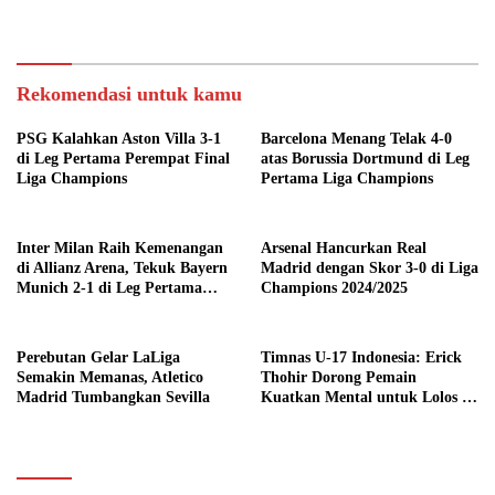
Piala Dunia U-17
Rekomendasi untuk kamu
PSG Kalahkan Aston Villa 3-1
Barcelona Menang Telak 4-0
di Leg Pertama Perempat Final
atas Borussia Dortmund di Leg
Liga Champions
Pertama Liga Champions
Inter Milan Raih Kemenangan
Arsenal Hancurkan Real
di Allianz Arena, Tekuk Bayern
Madrid dengan Skor 3-0 di Liga
Munich 2-1 di Leg Pertama
Champions 2024/2025
Quarter Final UEFA
Champions League
Perebutan Gelar LaLiga
Timnas U-17 Indonesia: Erick
Semakin Memanas, Atletico
Thohir Dorong Pemain
Madrid Tumbangkan Sevilla
Kuatkan Mental untuk Lolos ke
Piala Dunia U-17