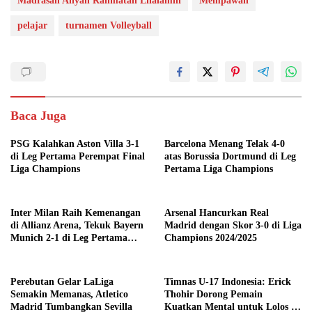
Madrasah Aliyah Rahmatan Lilalamin
Mempawah
pelajar
turnamen Volleyball
Baca Juga
PSG Kalahkan Aston Villa 3-1
Barcelona Menang Telak 4-0
di Leg Pertama Perempat Final
atas Borussia Dortmund di Leg
Liga Champions
Pertama Liga Champions
Inter Milan Raih Kemenangan
Arsenal Hancurkan Real
di Allianz Arena, Tekuk Bayern
Madrid dengan Skor 3-0 di Liga
Munich 2-1 di Leg Pertama
Champions 2024/2025
Quarter Final UEFA
Champions League
Perebutan Gelar LaLiga
Timnas U-17 Indonesia: Erick
Semakin Memanas, Atletico
Thohir Dorong Pemain
Madrid Tumbangkan Sevilla
Kuatkan Mental untuk Lolos ke