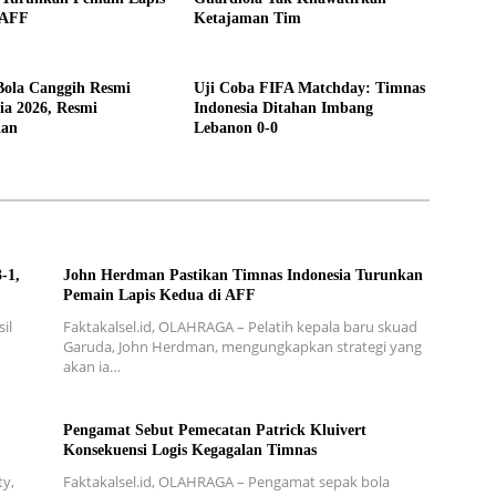
 AFF
Ketajaman Tim
Bola Canggih Resmi
Uji Coba FIFA Matchday: Timnas
ia 2026, Resmi
Indonesia Ditahan Imbang
kan
Lebanon 0-0
-1,
John Herdman Pastikan Timnas Indonesia Turunkan
Pemain Lapis Kedua di AFF
il
Faktakalsel.id, OLAHRAGA – Pelatih kepala baru skuad
Garuda, John Herdman, mengungkapkan strategi yang
akan ia…
Pengamat Sebut Pemecatan Patrick Kluivert
Konsekuensi Logis Kegagalan Timnas
ty,
Faktakalsel.id, OLAHRAGA – Pengamat sepak bola