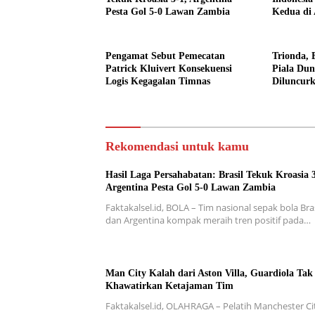
Pesta Gol 5-0 Lawan Zambia
Kedua di
Pengamat Sebut Pemecatan
Trionda, 
Patrick Kluivert Konsekuensi
Piala Dun
Logis Kegagalan Timnas
Diluncur
Rekomendasi untuk kamu
Hasil Laga Persahabatan: Brasil Tekuk Kroasia 3
Argentina Pesta Gol 5-0 Lawan Zambia
Faktakalsel.id, BOLA – Tim nasional sepak bola Bras
dan Argentina kompak meraih tren positif pada…
Man City Kalah dari Aston Villa, Guardiola Tak
Khawatirkan Ketajaman Tim
Faktakalsel.id, OLAHRAGA – Pelatih Manchester Ci