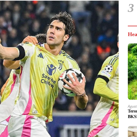
3
Hea
Agust
Tero
BKSD