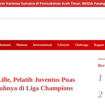
 Sumatra di Permukiman Aceh Timur, BKSDA Pasang Kamera dan
konomi
Hukum
Internasional
Lifestyle
Olahraga
Ragam
Ber
1
lle, Pelatih Juventus Puas
uhnya di Liga Champions
2