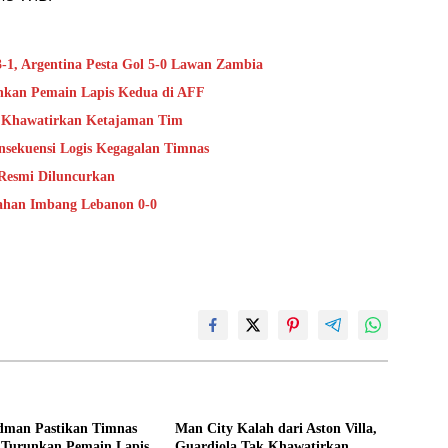
3-1, Argentina Pesta Gol 5-0 Lawan Zambia
nkan Pemain Lapis Kedua di AFF
ak Khawatirkan Ketajaman Tim
nsekuensi Logis Kegagalan Timnas
 Resmi Diluncurkan
tahan Imbang Lebanon 0-0
dman Pastikan Timnas
Man City Kalah dari Aston Villa,
 Turunkan Pemain Lapis
Guardiola Tak Khawatirkan