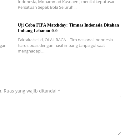
Indonesia, Mohammad Kusnaeni, menilai keputusan
Persatuan Sepak Bola Seluruh…
Uji Coba FIFA Matchday: Timnas Indonesia Ditahan
Imbang Lebanon 0-0
Faktakalsel.id, OLAHRAGA – Tim nasional Indonesia
ngan
harus puas dengan hasil imbang tanpa gol saat
menghadapi…
n.
Ruas yang wajib ditandai
*