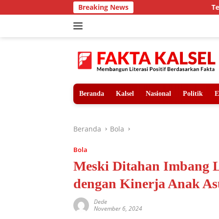
Langsung
Breaking News
Teror Harimau
ke
konten
Beranda
Kalsel
Nasional
Politik
E
Beranda
Bola
Bola
Meski Ditahan Imbang Li
dengan Kinerja Anak As
Dede
November 6, 2024