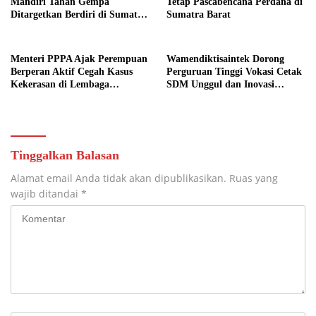
Mandiri Tahan Gempa
Tetap Pascabencana Perdana di
Ditargetkan Berdiri di Sumatra
Sumatra Barat
Barat
Menteri PPPA Ajak Perempuan
Wamendiktisaintek Dorong
Berperan Aktif Cegah Kasus
Perguruan Tinggi Vokasi Cetak
Kekerasan di Lembaga
SDM Unggul dan Inovasi
Pendidikan
Teknologi Nasional
Tinggalkan Balasan
Alamat email Anda tidak akan dipublikasikan.
Ruas yang
wajib ditandai
*