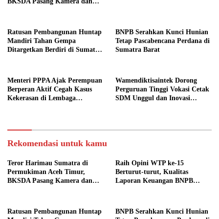
BKSDA Pasang Kamera dan
Bagikan Mercon
Ratusan Pembangunan Huntap
BNPB Serahkan Kunci Hunian
Mandiri Tahan Gempa
Tetap Pascabencana Perdana di
Ditargetkan Berdiri di Sumatra
Sumatra Barat
Barat
Menteri PPPA Ajak Perempuan
Wamendiktisaintek Dorong
Berperan Aktif Cegah Kasus
Perguruan Tinggi Vokasi Cetak
Kekerasan di Lembaga
SDM Unggul dan Inovasi
Pendidikan
Teknologi Nasional
Rekomendasi untuk kamu
Teror Harimau Sumatra di
Raih Opini WTP ke-15
Permukiman Aceh Timur,
Berturut-turut, Kualitas
BKSDA Pasang Kamera dan
Laporan Keuangan BNPB
Bagikan Mercon
Diapresiasi BPK
Ratusan Pembangunan Huntap
BNPB Serahkan Kunci Hunian