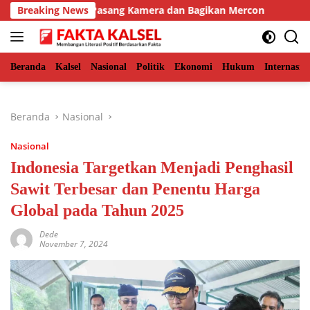
Langsung
imur, BKSDA Pasang Kamera dan Bagikan Mercon
Breaking News
Solid 
ke
konten
Beranda
Kalsel
Nasional
Politik
Ekonomi
Hukum
Internasio
Beranda
Nasional
Nasional
Indonesia Targetkan Menjadi Penghasil
Sawit Terbesar dan Penentu Harga
Global pada Tahun 2025
Dede
November 7, 2024