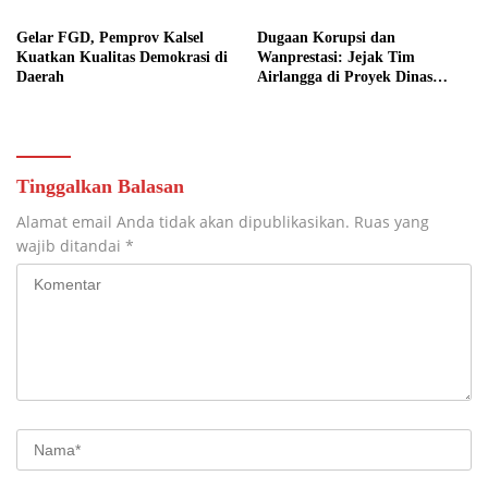
Rumah
Gelar FGD, Pemprov Kalsel
Dugaan Korupsi dan
Kuatkan Kualitas Demokrasi di
Wanprestasi: Jejak Tim
Daerah
Airlangga di Proyek Dinas
PUPR Kalbar
Tinggalkan Balasan
Alamat email Anda tidak akan dipublikasikan.
Ruas yang
wajib ditandai
*