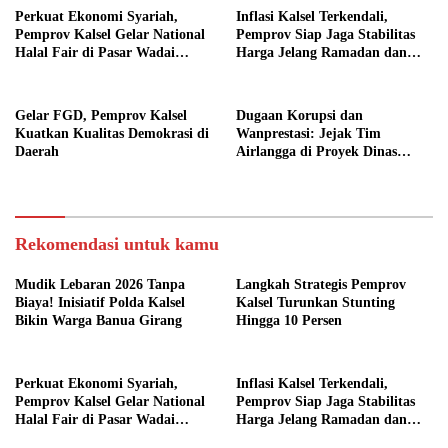
Perkuat Ekonomi Syariah,
Inflasi Kalsel Terkendali,
Pemprov Kalsel Gelar National
Pemprov Siap Jaga Stabilitas
Halal Fair di Pasar Wadai
Harga Jelang Ramadan dan
Ramadhan
Dukung Program 3 Juta
Rumah
Gelar FGD, Pemprov Kalsel
Dugaan Korupsi dan
Kuatkan Kualitas Demokrasi di
Wanprestasi: Jejak Tim
Daerah
Airlangga di Proyek Dinas
PUPR Kalbar
Rekomendasi untuk kamu
Mudik Lebaran 2026 Tanpa
Langkah Strategis Pemprov
Biaya! Inisiatif Polda Kalsel
Kalsel Turunkan Stunting
Bikin Warga Banua Girang
Hingga 10 Persen
Perkuat Ekonomi Syariah,
Inflasi Kalsel Terkendali,
Pemprov Kalsel Gelar National
Pemprov Siap Jaga Stabilitas
Halal Fair di Pasar Wadai
Harga Jelang Ramadan dan
Ramadhan
Dukung Program 3 Juta