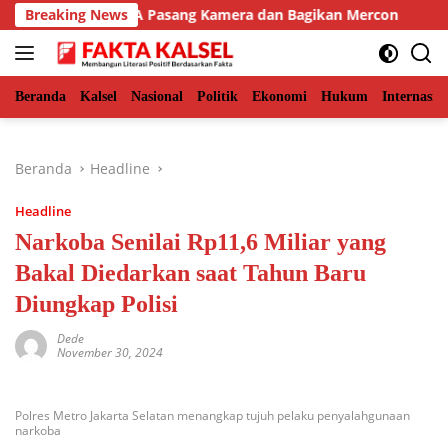
Langsung
h Timur, BKSDA Pasang Kamera dan Bagikan Mercon
Breaking News
So
ke
konten
Beranda
Kalsel
Nasional
Politik
Ekonomi
Hukum
Internasio
Beranda
Headline
Headline
Narkoba Senilai Rp11,6 Miliar yang
Bakal Diedarkan saat Tahun Baru
Diungkap Polisi
Dede
November 30, 2024
Polres Metro Jakarta Selatan menangkap tujuh pelaku penyalahgunaan
narkoba