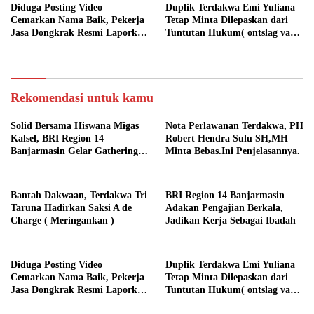
Diduga Posting Video
Duplik Terdakwa Emi Yuliana
Cemarkan Nama Baik, Pekerja
Tetap Minta Dilepaskan dari
Jasa Dongkrak Resmi Laporkan
Tuntutan Hukum( ontslag van
RA ke Ditreskrimsus Polda
alle rechtsvervolging), Ini
Kalsel
Penjelasannya
Rekomendasi untuk kamu
Solid Bersama Hiswana Migas
Nota Perlawanan Terdakwa, PH
Kalsel, BRI Region 14
Robert Hendra Sulu SH,MH
Banjarmasin Gelar Gathering
Minta Bebas.Ini Penjelasannya.
Interaktif
Bantah Dakwaan, Terdakwa Tri
BRI Region 14 Banjarmasin
Taruna Hadirkan Saksi A de
Adakan Pengajian Berkala,
Charge ( Meringankan )
Jadikan Kerja Sebagai Ibadah
Diduga Posting Video
Duplik Terdakwa Emi Yuliana
Cemarkan Nama Baik, Pekerja
Tetap Minta Dilepaskan dari
Jasa Dongkrak Resmi Laporkan
Tuntutan Hukum( ontslag van
RA ke Ditreskrimsus Polda
alle rechtsvervolging), Ini