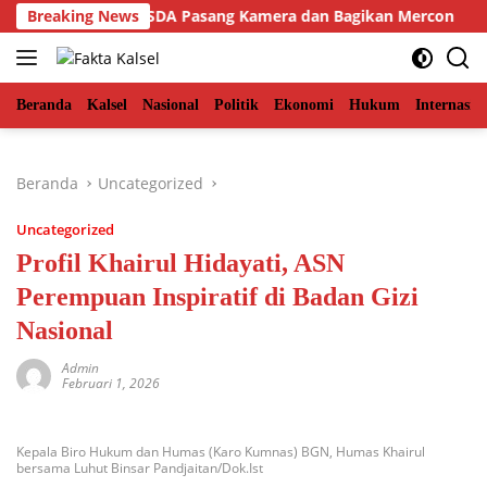
Langsung
h Timur, BKSDA Pasang Kamera dan Bagikan Mercon
Breaking News
Sol
ke
konten
Beranda
Kalsel
Nasional
Politik
Ekonomi
Hukum
Internasio
Beranda
Uncategorized
Uncategorized
Profil Khairul Hidayati, ASN
Perempuan Inspiratif di Badan Gizi
Nasional
Admin
Februari 1, 2026
Kepala Biro Hukum dan Humas (Karo Kumnas) BGN, Humas Khairul
bersama Luhut Binsar Pandjaitan/Dok.Ist