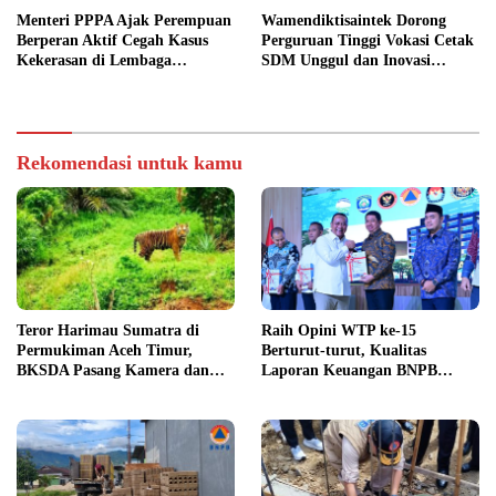
Menteri PPPA Ajak Perempuan
Wamendiktisaintek Dorong
Berperan Aktif Cegah Kasus
Perguruan Tinggi Vokasi Cetak
Kekerasan di Lembaga
SDM Unggul dan Inovasi
Pendidikan
Teknologi Nasional
Rekomendasi untuk kamu
Teror Harimau Sumatra di
Raih Opini WTP ke-15
Permukiman Aceh Timur,
Berturut-turut, Kualitas
BKSDA Pasang Kamera dan
Laporan Keuangan BNPB
Bagikan Mercon
Diapresiasi BPK