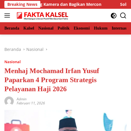
Langsung
SDA Pasang Kamera dan Bagikan Mercon
Breaking News
Solid Bersama 
ke
konten
Beranda
Kalsel
Nasional
Politik
Ekonomi
Hukum
Internasio
Beranda
Nasional
Nasional
Menhaj Mochamad Irfan Yusuf
Paparkan 4 Program Strategis
Pelayanan Haji 2026
Admin
Februari 11, 2026