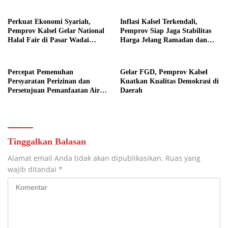
Perkuat Ekonomi Syariah,
Inflasi Kalsel Terkendali,
Pemprov Kalsel Gelar National
Pemprov Siap Jaga Stabilitas
Halal Fair di Pasar Wadai
Harga Jelang Ramadan dan
Ramadhan
Dukung Program 3 Juta
Rumah
Percepat Pemenuhan
Gelar FGD, Pemprov Kalsel
Persyaratan Perizinan dan
Kuatkan Kualitas Demokrasi di
Persetujuan Pemanfaatan Air
Daerah
Irigasi Riam Kanan, Dislautkan
Kalsel Gelar Rapat
Tinggalkan Balasan
Alamat email Anda tidak akan dipublikasikan.
Ruas yang
wajib ditandai
*