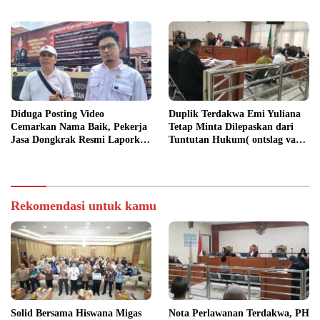
Diduga Posting Video
Duplik Terdakwa Emi Yuliana
Cemarkan Nama Baik, Pekerja
Tetap Minta Dilepaskan dari
Jasa Dongkrak Resmi Laporkan
Tuntutan Hukum( ontslag van
RA ke Ditreskrimsus Polda
alle rechtsvervolging), Ini
Kalsel
Penjelasannya
Rekomendasi untuk kamu
Solid Bersama Hiswana Migas
Nota Perlawanan Terdakwa, PH