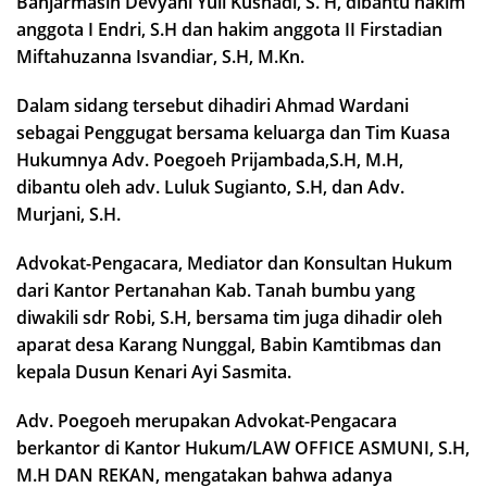
Banjarmasin Devyani Yuli Kusnadi, S. H, dibantu hakim
anggota I Endri, S.H dan hakim anggota II Firstadian
Miftahuzanna Isvandiar, S.H, M.Kn.
Dalam sidang tersebut dihadiri Ahmad Wardani
sebagai Penggugat bersama keluarga dan Tim Kuasa
Hukumnya Adv. Poegoeh Prijambada,S.H, M.H,
dibantu oleh adv. Luluk Sugianto, S.H, dan Adv.
Murjani, S.H.
Advokat-Pengacara, Mediator dan Konsultan Hukum
dari Kantor Pertanahan Kab. Tanah bumbu yang
diwakili sdr Robi, S.H, bersama tim juga dihadir oleh
aparat desa Karang Nunggal, Babin Kamtibmas dan
kepala Dusun Kenari Ayi Sasmita.
Adv. Poegoeh merupakan Advokat-Pengacara
berkantor di Kantor Hukum/LAW OFFICE ASMUNI, S.H,
M.H DAN REKAN, mengatakan bahwa adanya