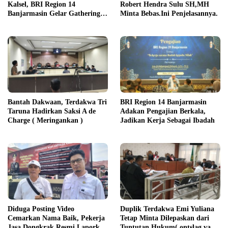
Kalsel, BRI Region 14
Robert Hendra Sulu SH,MH
Banjarmasin Gelar Gathering
Minta Bebas.Ini Penjelasannya.
Interaktif
Bantah Dakwaan, Terdakwa Tri
BRI Region 14 Banjarmasin
Taruna Hadirkan Saksi A de
Adakan Pengajian Berkala,
Charge ( Meringankan )
Jadikan Kerja Sebagai Ibadah
Diduga Posting Video
Duplik Terdakwa Emi Yuliana
Cemarkan Nama Baik, Pekerja
Tetap Minta Dilepaskan dari
Jasa Dongkrak Resmi Laporkan
Tuntutan Hukum( ontslag van