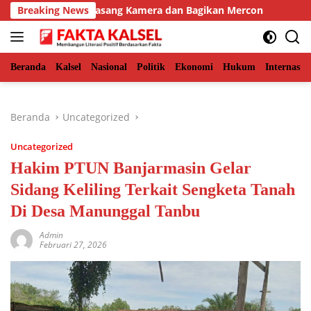
Langsung
, BKSDA Pasang Kamera dan Bagikan Mercon
Breaking News
Solid Bers
ke
konten
Beranda
Kalsel
Nasional
Politik
Ekonomi
Hukum
Internasio
Beranda
Uncategorized
Uncategorized
Hakim PTUN Banjarmasin Gelar
Sidang Keliling Terkait Sengketa Tanah
Di Desa Manunggal Tanbu
Admin
Februari 27, 2026