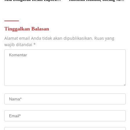
RA ke Ditreskrimsus Polda
alle rechtsvervolging), Ini
Kalsel
Penjelasannya
Tinggalkan Balasan
Alamat email Anda tidak akan dipublikasikan.
Ruas yang
wajib ditandai
*