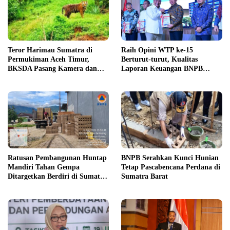
Teror Harimau Sumatra di
Raih Opini WTP ke-15
Permukiman Aceh Timur,
Berturut-turut, Kualitas
BKSDA Pasang Kamera dan
Laporan Keuangan BNPB
Bagikan Mercon
Diapresiasi BPK
Ratusan Pembangunan Huntap
BNPB Serahkan Kunci Hunian
Mandiri Tahan Gempa
Tetap Pascabencana Perdana di
Ditargetkan Berdiri di Sumatra
Sumatra Barat
Barat