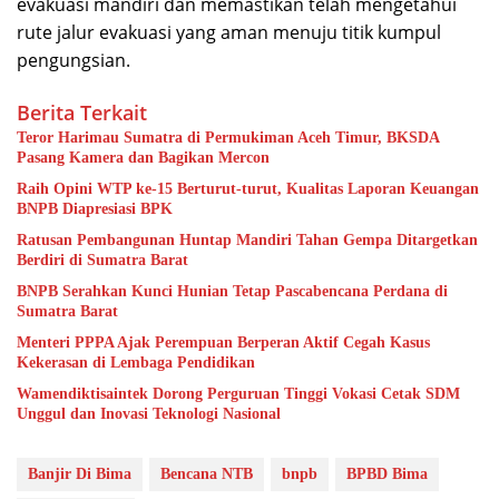
evakuasi mandiri dan memastikan telah mengetahui
rute jalur evakuasi yang aman menuju titik kumpul
pengungsian.
Berita Terkait
Teror Harimau Sumatra di Permukiman Aceh Timur, BKSDA
Pasang Kamera dan Bagikan Mercon
Raih Opini WTP ke-15 Berturut-turut, Kualitas Laporan Keuangan
BNPB Diapresiasi BPK
Ratusan Pembangunan Huntap Mandiri Tahan Gempa Ditargetkan
Berdiri di Sumatra Barat
BNPB Serahkan Kunci Hunian Tetap Pascabencana Perdana di
Sumatra Barat
Menteri PPPA Ajak Perempuan Berperan Aktif Cegah Kasus
Kekerasan di Lembaga Pendidikan
Wamendiktisaintek Dorong Perguruan Tinggi Vokasi Cetak SDM
Unggul dan Inovasi Teknologi Nasional
Banjir Di Bima
Bencana NTB
bnpb
BPBD Bima