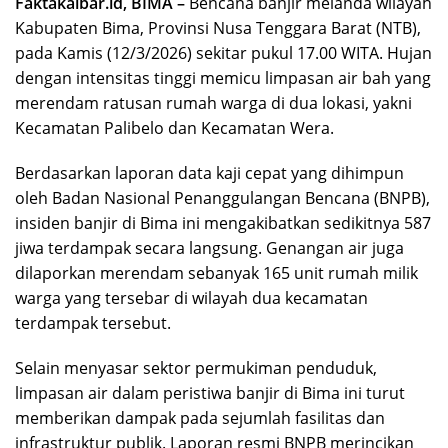
Faktakalbar.id, BIMA –
Bencana banjir melanda wilayah
Kabupaten Bima, Provinsi Nusa Tenggara Barat (NTB),
pada Kamis (12/3/2026) sekitar pukul 17.00 WITA. Hujan
dengan intensitas tinggi memicu limpasan air bah yang
merendam ratusan rumah warga di dua lokasi, yakni
Kecamatan Palibelo dan Kecamatan Wera.
Berdasarkan laporan data kaji cepat yang dihimpun
oleh Badan Nasional Penanggulangan Bencana (BNPB),
insiden banjir di Bima ini mengakibatkan sedikitnya 587
jiwa terdampak secara langsung. Genangan air juga
dilaporkan merendam sebanyak 165 unit rumah milik
warga yang tersebar di wilayah dua kecamatan
terdampak tersebut.
Selain menyasar sektor permukiman penduduk,
limpasan air dalam peristiwa banjir di Bima ini turut
memberikan dampak pada sejumlah fasilitas dan
infrastruktur publik. Laporan resmi BNPB merincikan