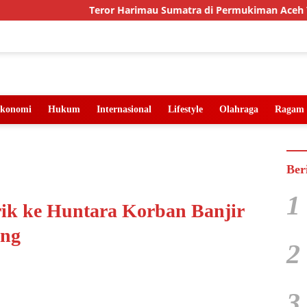
Teror Harimau Sumatra di Permukiman Aceh Timur, B
konomi
Hukum
Internasional
Lifestyle
Olahraga
Ragam
Ber
1
rik ke Huntara Korban Banjir
ang
2
3