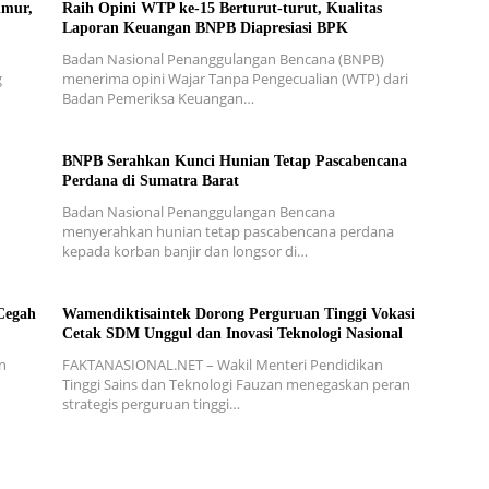
imur,
Raih Opini WTP ke-15 Berturut-turut, Kualitas
Laporan Keuangan BNPB Diapresiasi BPK
Badan Nasional Penanggulangan Bencana (BNPB)
g
menerima opini Wajar Tanpa Pengecualian (WTP) dari
Badan Pemeriksa Keuangan…
BNPB Serahkan Kunci Hunian Tetap Pascabencana
Perdana di Sumatra Barat
Badan Nasional Penanggulangan Bencana
menyerahkan hunian tetap pascabencana perdana
kepada korban banjir dan longsor di…
Cegah
Wamendiktisaintek Dorong Perguruan Tinggi Vokasi
Cetak SDM Unggul dan Inovasi Teknologi Nasional
n
FAKTANASIONAL.NET – Wakil Menteri Pendidikan
Tinggi Sains dan Teknologi Fauzan menegaskan peran
strategis perguruan tinggi…