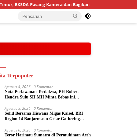
KSDA Pasang Kamera dan Bagikan Mercon
Solid Bersama
ita Terpopuler
Agustus 4, 2026
0 Komentar
Nota Perlawanan Terdakwa, PH Robert
Hendra Sulu SH,MH Minta Bebas.Ini
Penjelasannya.
Agustus 5, 2026
0 Komentar
Solid Bersama Hiswana Migas Kalsel, BRI
Region 14 Banjarmasin Gelar Gathering
Interaktif
Agustus 6, 2026
0 Komentar
Teror Harimau Sumatra di Permukiman Aceh