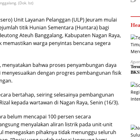
ggalang. (Dok. Ist)
rsero) Unit Layanan Pelanggan (ULP) Jeuram mulai
Hea
ejumlah titik Hunian Sementara (Huntara) bagi
Beutong Ateuh Banggalang, Kabupaten Nagan Raya,
tuk memastikan warga penyintas bencana segera
Agust
al, menyatakan bahwa proses penyambungan daya
Tero
 ini menyesuaikan dengan progres pembangunan fisik
BKSD
ngan.
ecara bertahap, seiring selesainya pembangunan
Rizal kepada wartawan di Nagan Raya, Senin (16/3).
ra belum mencapai 100 persen secara
gsung menyalakan aliran listrik pada unit-unit
amsul menegaskan pihaknya tidak menunggu seluruh
an. “Posisi yang sudah selesai langsung kami