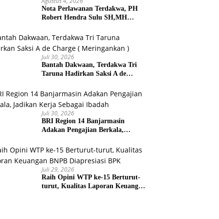
Agustus 4, 2026
Nota Perlawanan Terdakwa, PH
Robert Hendra Sulu SH,MH
Minta Bebas.Ini Penjelasannya.
Juli 30, 2026
Bantah Dakwaan, Terdakwa Tri
Taruna Hadirkan Saksi A de
Charge ( Meringankan )
Juli 30, 2026
BRI Region 14 Banjarmasin
Adakan Pengajian Berkala,
Jadikan Kerja Sebagai Ibadah
Juli 29, 2026
Raih Opini WTP ke-15 Berturut-
turut, Kualitas Laporan Keuangan
BNPB Diapresiasi BPK