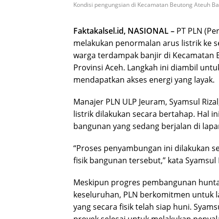
Kondisi pengungsian di Kecamatan Beutong Ateuh Ban
Faktakalsel.id, NASIONAL –
PT PLN (Pe
melakukan penormalan arus listrik ke s
warga terdampak banjir di Kecamatan 
Provinsi Aceh. Langkah ini diambil un
mendapatkan akses energi yang layak.
Manajer PLN ULP Jeuram, Syamsul Riz
listrik dilakukan secara bertahap. Hal
bangunan yang sedang berjalan di lapa
“Proses penyambungan ini dilakukan s
fisik bangunan tersebut,” kata Syamsul 
Meskipun progres pembangunan hunta
keseluruhan, PLN berkomitmen untuk lan
yang secara fisik telah siap huni. Sy
proyek selesai untuk melakukan penyala