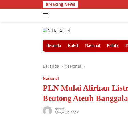
Langsung
Breaking News
ke
konten
Beranda
Kalsel
Nasional
Politik
E
Beranda
Nasional
Nasional
PLN Mulai Alirkan List
Beutong Ateuh Banggal
Admin
Maret 16, 2026