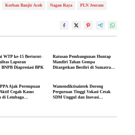
Korban Banjir Aceh
Nagan Raya
PLN Jeuram
i WTP ke-15 Berturut-
Ratusan Pembangunan Huntap
alitas Laporan
Mandiri Tahan Gempa
 BNPB Diapresiasi BPK
Ditargetkan Berdiri di Sumatra
Barat
PPPA Ajak Perempuan
Wamendiktisaintek Dorong
Aktif Cegah Kasus
Perguruan Tinggi Vokasi Cetak
n di Lembaga
SDM Unggul dan Inovasi
an
Teknologi Nasional