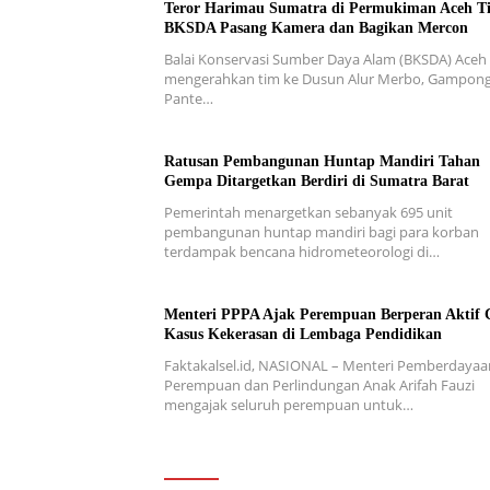
Teror Harimau Sumatra di Permukiman Aceh T
BKSDA Pasang Kamera dan Bagikan Mercon
Balai Konservasi Sumber Daya Alam (BKSDA) Aceh
mengerahkan tim ke Dusun Alur Merbo, Gampon
Pante…
Ratusan Pembangunan Huntap Mandiri Tahan
Gempa Ditargetkan Berdiri di Sumatra Barat
Pemerintah menargetkan sebanyak 695 unit
pembangunan huntap mandiri bagi para korban
terdampak bencana hidrometeorologi di…
Menteri PPPA Ajak Perempuan Berperan Aktif 
Kasus Kekerasan di Lembaga Pendidikan
Faktakalsel.id, NASIONAL – Menteri Pemberdayaa
Perempuan dan Perlindungan Anak Arifah Fauzi
mengajak seluruh perempuan untuk…