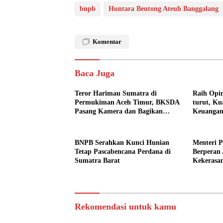
bnpb
Huntara Beutong Ateuh Banggalang
Komentar
Baca Juga
Teror Harimau Sumatra di
Raih Opin
Permukiman Aceh Timur, BKSDA
turut, Ku
Pasang Kamera dan Bagikan
Keuangan
Mercon
BNPB Serahkan Kunci Hunian
Menteri 
Tetap Pascabencana Perdana di
Berperan 
Sumatra Barat
Kekerasa
Pendidik
Rekomendasi untuk kamu