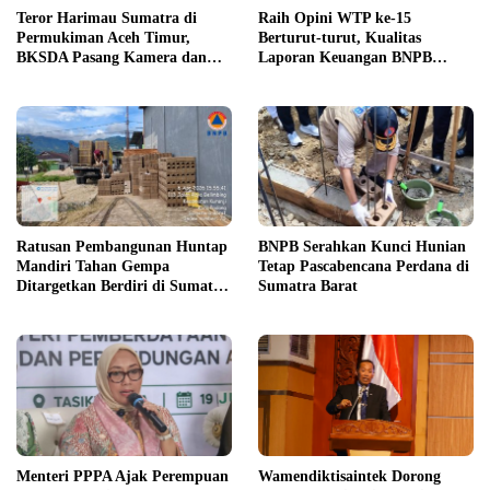
Teror Harimau Sumatra di
Raih Opini WTP ke-15
Permukiman Aceh Timur,
Berturut-turut, Kualitas
BKSDA Pasang Kamera dan
Laporan Keuangan BNPB
Bagikan Mercon
Diapresiasi BPK
Ratusan Pembangunan Huntap
BNPB Serahkan Kunci Hunian
Mandiri Tahan Gempa
Tetap Pascabencana Perdana di
Ditargetkan Berdiri di Sumatra
Sumatra Barat
Barat
Menteri PPPA Ajak Perempuan
Wamendiktisaintek Dorong