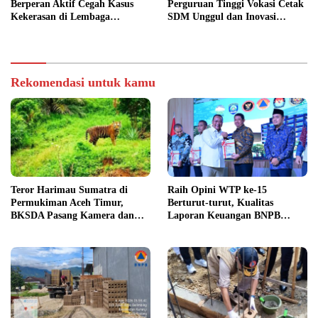
Berperan Aktif Cegah Kasus
Perguruan Tinggi Vokasi Cetak
Kekerasan di Lembaga
SDM Unggul dan Inovasi
Pendidikan
Teknologi Nasional
Rekomendasi untuk kamu
Teror Harimau Sumatra di
Raih Opini WTP ke-15
Permukiman Aceh Timur,
Berturut-turut, Kualitas
BKSDA Pasang Kamera dan
Laporan Keuangan BNPB
Bagikan Mercon
Diapresiasi BPK