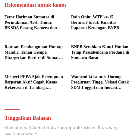
Rekomendasi untuk kamu
Teror Harimau Sumatra di
Raih Opini WTP ke-15
Permukiman Aceh Timur,
Berturut-turut, Kualitas
BKSDA Pasang Kamera dan
Laporan Keuangan BNPB
Bagikan Mercon
Diapresiasi BPK
Ratusan Pembangunan Huntap
BNPB Serahkan Kunci Hunian
Mandiri Tahan Gempa
Tetap Pascabencana Perdana di
Ditargetkan Berdiri di Sumatra
Sumatra Barat
Barat
Menteri PPPA Ajak Perempuan
Wamendiktisaintek Dorong
Berperan Aktif Cegah Kasus
Perguruan Tinggi Vokasi Cetak
Kekerasan di Lembaga
SDM Unggul dan Inovasi
Pendidikan
Teknologi Nasional
Tinggalkan Balasan
Alamat email Anda tidak akan dipublikasikan.
Ruas yang
wajib ditandai
*