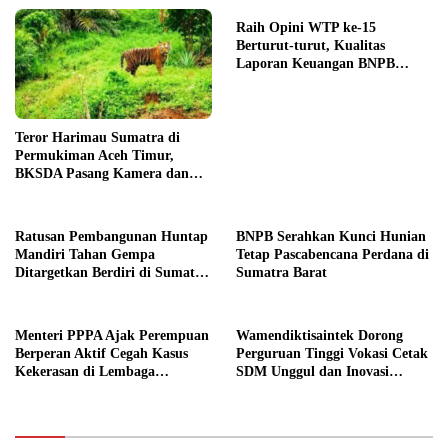
Raih Opini WTP ke-15
Berturut-turut, Kualitas
Laporan Keuangan BNPB
Diapresiasi BPK
Teror Harimau Sumatra di
Permukiman Aceh Timur,
BKSDA Pasang Kamera dan
Bagikan Mercon
Ratusan Pembangunan Huntap
BNPB Serahkan Kunci Hunian
Mandiri Tahan Gempa
Tetap Pascabencana Perdana di
Ditargetkan Berdiri di Sumatra
Sumatra Barat
Barat
Menteri PPPA Ajak Perempuan
Wamendiktisaintek Dorong
Berperan Aktif Cegah Kasus
Perguruan Tinggi Vokasi Cetak
Kekerasan di Lembaga
SDM Unggul dan Inovasi
Pendidikan
Teknologi Nasional