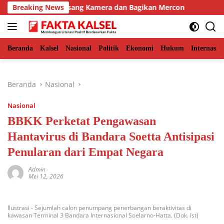
Langsung
ur, BKSDA Pasang Kamera dan Bagikan Mercon
Breaking News
Solid Be
ke
konten
Beranda
Kalsel
Nasional
Politik
Ekonomi
Hukum
Internasio
Beranda
Nasional
Nasional
BBKK Perketat Pengawasan
Hantavirus di Bandara Soetta Antisipasi
Penularan dari Empat Negara
Admin
Mei 12, 2026
Ilustrasi - Sejumlah calon penumpang penerbangan beraktivitas di
kawasan Terminal 3 Bandara Internasional Soelarno-Hatta. (Dok. Ist)