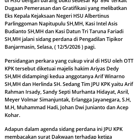
di HSU dengan barang bukti sebesar Rp 894 terkait
Dugaan Pemerasan dan Gratifikasi yang melibatkan
Eks Kepala Kejaksaan Negeri HSU Albertinus
Parlinggoman Napitupulu SH,MH, Kasi Intel Asis
Budianto SH,MH dan Kasi Datun Tri Taruna Fariadi
SH,MH jalani sidang perdana di Pengadilan Tipikor
Banjarmasin, Selasa, ( 12/5/2026 ) pagi.
Persidangan perkara yang cukup viral di HSU oleh OTT
KPK tersebut diketuai majelis hakim Ariyas Dedy
SH,MH didampingi kedua anggotanya Arif Winarno
SH,MH dan Herlinda SH. Sedang Tim JPU KPK yaitu Arif
Rahman Irsady, Sandy Septi Murhanta Hidayat, Asril,
Meyer Volmar Simanjuntak, Erlangga Jayanegara, S.H,
M.H, Muhammad Hadi, Johan Dwi Junianto dan Acep
Kohar.
Adapun dalam agenda sidang perdana ini JPU KPK
membacakan surat Dakwaan terhadap ketiga