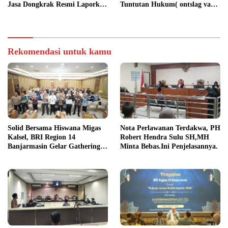
Jasa Dongkrak Resmi Laporkan
Tuntutan Hukum( ontslag van
RA ke Ditreskrimsus Polda
alle rechtsvervolging), Ini
Kalsel
Penjelasannya
Rekomendasi untuk kamu
Solid Bersama Hiswana Migas
Nota Perlawanan Terdakwa, PH
Kalsel, BRI Region 14
Robert Hendra Sulu SH,MH
Banjarmasin Gelar Gathering
Minta Bebas.Ini Penjelasannya.
Interaktif