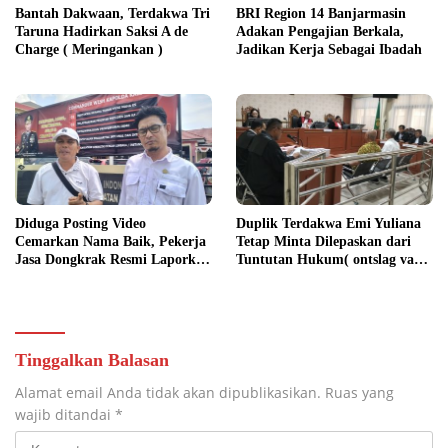
Bantah Dakwaan, Terdakwa Tri
BRI Region 14 Banjarmasin
Taruna Hadirkan Saksi A de
Adakan Pengajian Berkala,
Charge ( Meringankan )
Jadikan Kerja Sebagai Ibadah
Diduga Posting Video
Duplik Terdakwa Emi Yuliana
Cemarkan Nama Baik, Pekerja
Tetap Minta Dilepaskan dari
Jasa Dongkrak Resmi Laporkan
Tuntutan Hukum( ontslag van
RA ke Ditreskrimsus Polda
alle rechtsvervolging), Ini
Kalsel
Penjelasannya
Tinggalkan Balasan
Alamat email Anda tidak akan dipublikasikan.
Ruas yang
wajib ditandai
*