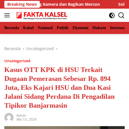
Langsung
A Pasang Kamera dan Bagikan Mercon
Breaking News
Solid Bersama His
ke
konten
Beranda
Kalsel
Nasional
Politik
Ekonomi
Hukum
Internasio
Beranda
Uncategorized
Uncategorized
Kasus OTT KPK di HSU Terkait
Dugaan Pemerasan Sebesar Rp. 894
Juta, Eks Kajari HSU dan Dua Kasi
Jalani Sidang Perdana Di Pengadilan
Tipikor Banjarmasin
Admin
Mei 13, 2026