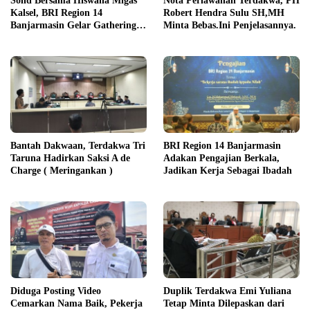
Solid Bersama Hiswana Migas
Nota Perlawanan Terdakwa, PH
Kalsel, BRI Region 14
Robert Hendra Sulu SH,MH
Banjarmasin Gelar Gathering
Minta Bebas.Ini Penjelasannya.
Interaktif
Bantah Dakwaan, Terdakwa Tri
BRI Region 14 Banjarmasin
Taruna Hadirkan Saksi A de
Adakan Pengajian Berkala,
Charge ( Meringankan )
Jadikan Kerja Sebagai Ibadah
Diduga Posting Video
Duplik Terdakwa Emi Yuliana
Cemarkan Nama Baik, Pekerja
Tetap Minta Dilepaskan dari