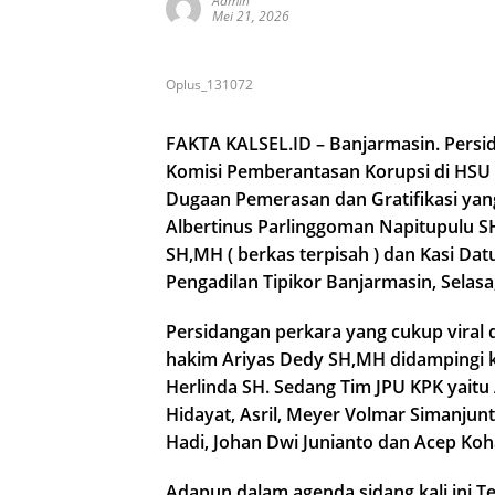
Admin
Mei 21, 2026
Oplus_131072
FAKTA KALSEL.ID – Banjarmasin. Persi
Komisi Pemberantasan Korupsi di HSU 
Dugaan Pemerasan dan Gratifikasi yan
Albertinus Parlinggoman Napitupulu SH,
SH,MH ( berkas terpisah ) dan Kasi Dat
Pengadilan Tipikor Banjarmasin, Selasa, 
Persidangan perkara yang cukup viral d
hakim Ariyas Dedy SH,MH didampingi 
Herlinda SH. Sedang Tim JPU KPK yaitu
Hidayat, Asril, Meyer Volmar Simanjun
Hadi, Johan Dwi Junianto dan Acep Koh
Adapun dalam agenda sidang kali ini T