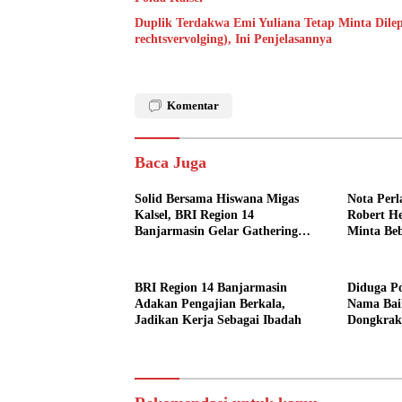
Duplik Terdakwa Emi Yuliana Tetap Minta Dilep
rechtsvervolging), Ini Penjelasannya
Komentar
Baca Juga
Solid Bersama Hiswana Migas
Nota Per
Kalsel, BRI Region 14
Robert H
Banjarmasin Gelar Gathering
Minta Beb
Interaktif
BRI Region 14 Banjarmasin
Diduga P
Adakan Pengajian Berkala,
Nama Baik
Jadikan Kerja Sebagai Ibadah
Dongkrak
Ditreskri