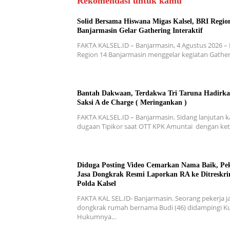
Rekomendasi untuk kamu
Solid Bersama Hiswana Migas Kalsel, BRI Regio
Banjarmasin Gelar Gathering Interaktif
FAKTA KALSEL.ID – Banjarmasin, 4 Agustus 2026 – 
Region 14 Banjarmasin menggelar kegiatan Gathe
Bantah Dakwaan, Terdakwa Tri Taruna Hadirk
Saksi A de Charge ( Meringankan )
FAKTA KALSEL.ID – Banjarmasin. Sidang lanjutan 
dugaan Tipikor saat OTT KPK Amuntai dengan ke
Diduga Posting Video Cemarkan Nama Baik, Pe
Jasa Dongkrak Resmi Laporkan RA ke Ditreskri
Polda Kalsel
FAKTA KAL SEL.ID- Banjarmasin. Seorang pekerja j
dongkrak rumah bernama Budi (46) didampingi K
Hukumnya…