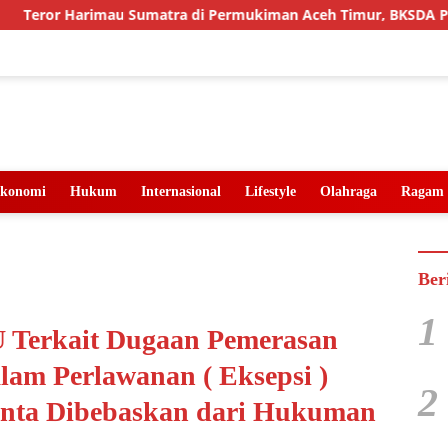
Harimau Sumatra di Permukiman Aceh Timur, BKSDA Pasang Kam
konomi
Hukum
Internasional
Lifestyle
Olahraga
Ragam
Ber
1
Terkait Dugaan Pemerasan
alam Perlawanan ( Eksepsi )
2
inta Dibebaskan dari Hukuman