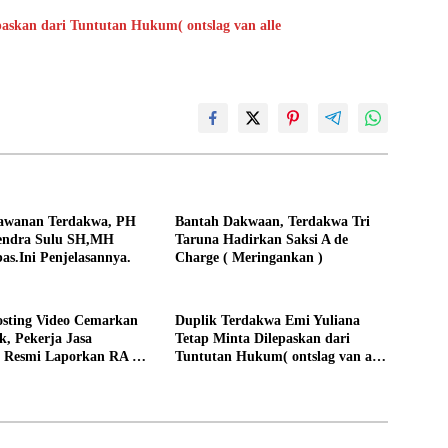
askan dari Tuntutan Hukum( ontslag van alle
lawanan Terdakwa, PH
Bantah Dakwaan, Terdakwa Tri
endra Sulu SH,MH
Taruna Hadirkan Saksi A de
as.Ini Penjelasannya.
Charge ( Meringankan )
osting Video Cemarkan
Duplik Terdakwa Emi Yuliana
, Pekerja Jasa
Tetap Minta Dilepaskan dari
 Resmi Laporkan RA ke
Tuntutan Hukum( ontslag van alle
msus Polda Kalsel
rechtsvervolging), Ini
Penjelasannya