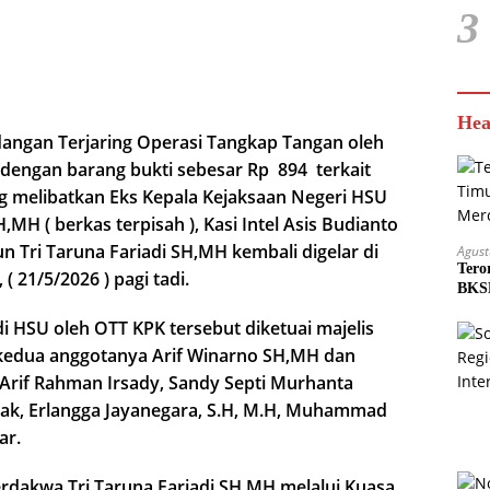
3
Hea
dangan Terjaring Operasi Tangkap Tangan oleh
dengan barang bukti sebesar Rp 894 terkait
g melibatkan Eks Kepala Kejaksaan Negeri HSU
MH ( berkas terpisah ), Kasi Intel Asis Budianto
un Tri Taruna Fariadi SH,MH kembali digelar di
Agust
Tero
( 21/5/2026 ) pagi tadi.
BKSD
i HSU oleh OTT KPK tersebut diketuai majelis
kedua anggotanya Arif Winarno SH,MH dan
 Arif Rahman Irsady, Sandy Septi Murhanta
tak, Erlangga Jayanegara, S.H, M.H, Muhammad
ar.
erdakwa Tri Taruna Fariadi SH,MH melalui Kuasa