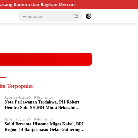
era dan Bagikan Mercon
Solid Bersama Hiswana Migas Ka
ita Terpopuler
Agustus 4, 2026
0 Komentar
Nota Perlawanan Terdakwa, PH Robert
Hendra Sulu SH,MH Minta Bebas.Ini
Penjelasannya.
Agustus 5, 2026
0 Komentar
Solid Bersama Hiswana Migas Kalsel, BRI
Region 14 Banjarmasin Gelar Gathering
Interaktif