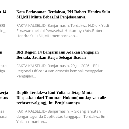
n 14
Nota Perlawanan Terdakwa, PH Robert Hendra Sulu
SH,MH Minta Bebas.Ini Penjelasannya.
BRI
FAKTA KALSEL.ID- Banjarmasin. Terdakwa H.Didik Yudi
ring…
Ernawan melalui Penasehat Hukumnya Adv.Robert
Hendra Sulu SH,MH membacakan…
an
BRI Region 14 Banjarmasin Adakan Pengajian
Berkala, Jadikan Kerja Sebagai Ibadah
kasus
FAKTA KALSEL.ID- Banjarmasin, 29 Juli 2026 – BRI
tiga…
Regional Office 14 Banjarmasin kembali menggelar
Pengajian…
kerja
Duplik Terdakwa Emi Yuliana Tetap Minta
msus
Dilepaskan dari Tuntutan Hukum( ontslag van alle
rechtsvervolging), Ini Penjelasannya
asa
FAKTA KALSEL.ID- Banjarmasin, – Sidang lanjutan
uasa
dengan agenda Duplik atau tanggapan Terdakwa Emi
Yuliana mantan…