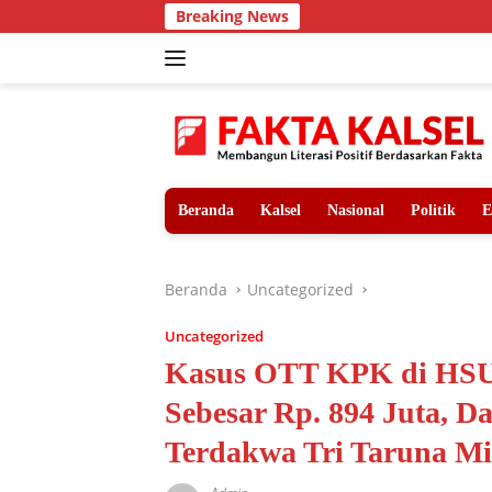
Langsung
Breaking News
Teror 
ke
konten
Beranda
Kalsel
Nasional
Politik
E
Beranda
Uncategorized
Uncategorized
Kasus OTT KPK di HSU 
Sebesar Rp. 894 Juta, D
Terdakwa Tri Taruna M