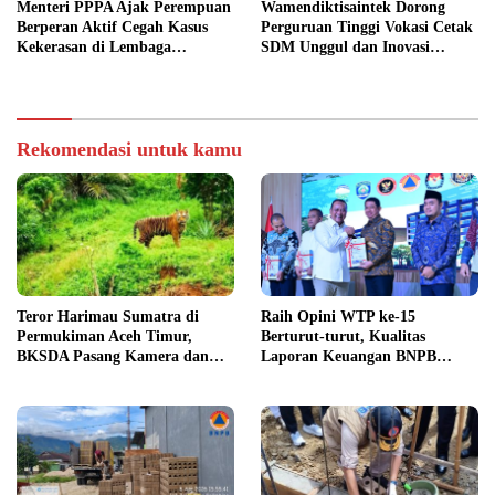
Menteri PPPA Ajak Perempuan
Wamendiktisaintek Dorong
Berperan Aktif Cegah Kasus
Perguruan Tinggi Vokasi Cetak
Kekerasan di Lembaga
SDM Unggul dan Inovasi
Pendidikan
Teknologi Nasional
Rekomendasi untuk kamu
Teror Harimau Sumatra di
Raih Opini WTP ke-15
Permukiman Aceh Timur,
Berturut-turut, Kualitas
BKSDA Pasang Kamera dan
Laporan Keuangan BNPB
Bagikan Mercon
Diapresiasi BPK