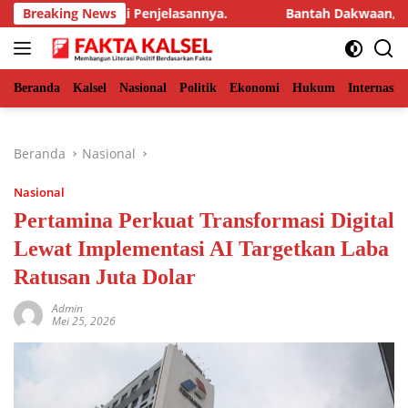
Langsung
Bebas.Ini Penjelasannya.
Breaking News
Bantah Dakwaan, Terdakwa Tri
ke
konten
Beranda
Kalsel
Nasional
Politik
Ekonomi
Hukum
Internasio
Beranda
Nasional
Nasional
Pertamina Perkuat Transformasi Digital
Lewat Implementasi AI Targetkan Laba
Ratusan Juta Dolar
Admin
Mei 25, 2026