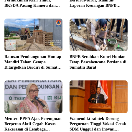
Permukiman Aceh Timur,
Berturut-turut, Kualitas
BKSDA Pasang Kamera dan
Laporan Keuangan BNPB
Bagikan Mercon
Diapresiasi BPK
Ratusan Pembangunan Huntap
BNPB Serahkan Kunci Hunian
Mandiri Tahan Gempa
Tetap Pascabencana Perdana di
Ditargetkan Berdiri di Sumatra
Sumatra Barat
Barat
Menteri PPPA Ajak Perempuan
Wamendiktisaintek Dorong
Berperan Aktif Cegah Kasus
Perguruan Tinggi Vokasi Cetak
Kekerasan di Lembaga
SDM Unggul dan Inovasi