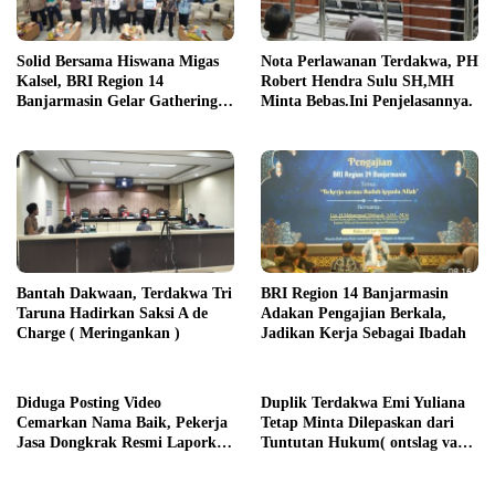
Solid Bersama Hiswana Migas
Nota Perlawanan Terdakwa, PH
Kalsel, BRI Region 14
Robert Hendra Sulu SH,MH
Banjarmasin Gelar Gathering
Minta Bebas.Ini Penjelasannya.
Interaktif
Bantah Dakwaan, Terdakwa Tri
BRI Region 14 Banjarmasin
Taruna Hadirkan Saksi A de
Adakan Pengajian Berkala,
Charge ( Meringankan )
Jadikan Kerja Sebagai Ibadah
Diduga Posting Video
Duplik Terdakwa Emi Yuliana
Cemarkan Nama Baik, Pekerja
Tetap Minta Dilepaskan dari
Jasa Dongkrak Resmi Laporkan
Tuntutan Hukum( ontslag van
RA ke Ditreskrimsus Polda
alle rechtsvervolging), Ini
Kalsel
Penjelasannya