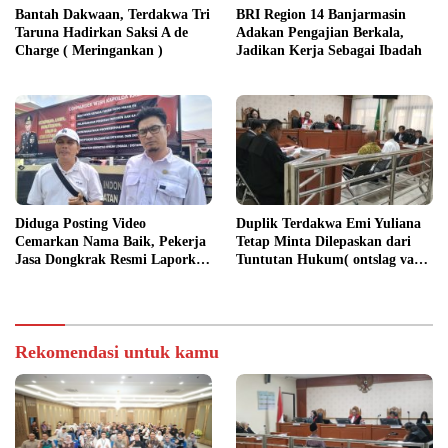
Bantah Dakwaan, Terdakwa Tri
BRI Region 14 Banjarmasin
Taruna Hadirkan Saksi A de
Adakan Pengajian Berkala,
Charge ( Meringankan )
Jadikan Kerja Sebagai Ibadah
Diduga Posting Video
Duplik Terdakwa Emi Yuliana
Cemarkan Nama Baik, Pekerja
Tetap Minta Dilepaskan dari
Jasa Dongkrak Resmi Laporkan
Tuntutan Hukum( ontslag van
RA ke Ditreskrimsus Polda
alle rechtsvervolging), Ini
Kalsel
Penjelasannya
Rekomendasi untuk kamu