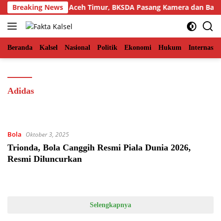
Langsung
ra di Permukiman Aceh Timur, BKSDA Pasang Kamera dan Bagik
Breaking News
ke
konten
Beranda
Kalsel
Nasional
Politik
Ekonomi
Hukum
Internasio
Adidas
Bola
Oktober 3, 2025
Trionda, Bola Canggih Resmi Piala Dunia 2026,
Resmi Diluncurkan
Selengkapnya