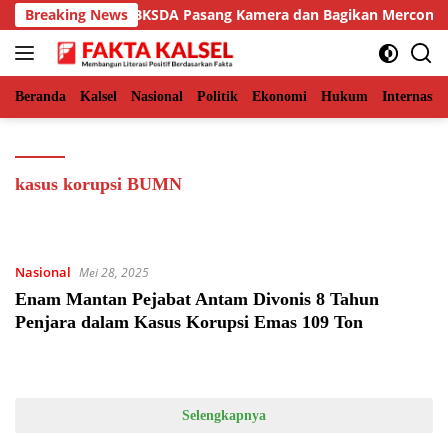
Langsung
man Aceh Timur, BKSDA Pasang Kamera dan Bagikan Mercon
Breaking News
ke
konten
Beranda
Kalsel
Nasional
Politik
Ekonomi
Hukum
Internasio
kasus korupsi BUMN
Nasional
Mei 28, 2025
Enam Mantan Pejabat Antam Divonis 8 Tahun
Penjara dalam Kasus Korupsi Emas 109 Ton
Selengkapnya