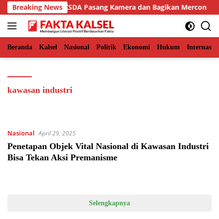
Langsung
an Aceh Timur, BKSDA Pasang Kamera dan Bagikan Mercon
Breaking News
ke
konten
Beranda
Kalsel
Nasional
Politik
Ekonomi
Hukum
Internasio
kawasan industri
Nasional
April 29, 2025
Penetapan Objek Vital Nasional di Kawasan Industri
Bisa Tekan Aksi Premanisme
Selengkapnya