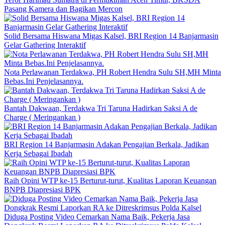
Pasang Kamera dan Bagikan Mercon
Solid Bersama Hiswana Migas Kalsel, BRI Region 14 Banjarmasin
Gelar Gathering Interaktif
Nota Perlawanan Terdakwa, PH Robert Hendra Sulu SH,MH Minta
Bebas.Ini Penjelasannya.
Bantah Dakwaan, Terdakwa Tri Taruna Hadirkan Saksi A de
Charge ( Meringankan )
BRI Region 14 Banjarmasin Adakan Pengajian Berkala, Jadikan
Kerja Sebagai Ibadah
Raih Opini WTP ke-15 Berturut-turut, Kualitas Laporan Keuangan
BNPB Diapresiasi BPK
Diduga Posting Video Cemarkan Nama Baik, Pekerja Jasa