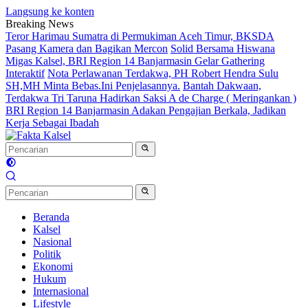
Langsung ke konten
Breaking News
Teror Harimau Sumatra di Permukiman Aceh Timur, BKSDA
Pasang Kamera dan Bagikan Mercon
Solid Bersama Hiswana
Migas Kalsel, BRI Region 14 Banjarmasin Gelar Gathering
Interaktif
Nota Perlawanan Terdakwa, PH Robert Hendra Sulu
SH,MH Minta Bebas.Ini Penjelasannya.
Bantah Dakwaan,
Terdakwa Tri Taruna Hadirkan Saksi A de Charge ( Meringankan )
BRI Region 14 Banjarmasin Adakan Pengajian Berkala, Jadikan
Kerja Sebagai Ibadah
Beranda
Kalsel
Nasional
Politik
Ekonomi
Hukum
Internasional
Lifestyle