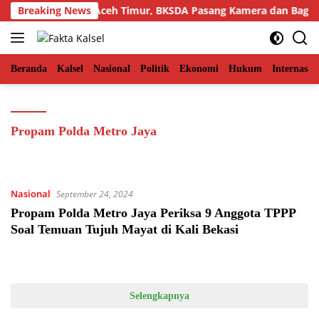
Langsung
a di Permukiman Aceh Timur, BKSDA Pasang Kamera dan Bagika
Breaking News
ke
konten
Beranda
Kalsel
Nasional
Politik
Ekonomi
Hukum
Internasio
Propam Polda Metro Jaya
Nasional
September 24, 2024
Propam Polda Metro Jaya Periksa 9 Anggota TPPP
Soal Temuan Tujuh Mayat di Kali Bekasi
Selengkapnya