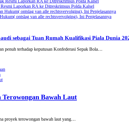
Resmi Laporkan RA ke Ditreskrimsus Polda Kalsel
ukum( ontslag van alle rechtsvervolging), Ini Penjelasannya
udi sebagai Tuan Rumah Kualifikasi Piala Dunia 20
 penuh terhadap keputusan Konfederasi Sepak Bola…
n
n Terowongan Bawah Laut
na proyek terowongan bawah laut yang…