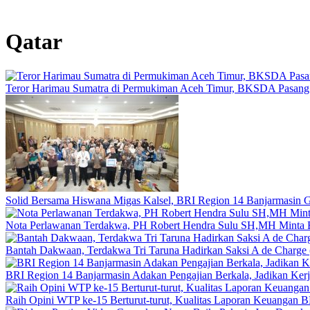
Qatar
Teror Harimau Sumatra di Permukiman Aceh Timur, BKSDA Pasang
Solid Bersama Hiswana Migas Kalsel, BRI Region 14 Banjarmasin Gel
Nota Perlawanan Terdakwa, PH Robert Hendra Sulu SH,MH Minta Be
Bantah Dakwaan, Terdakwa Tri Taruna Hadirkan Saksi A de Charge 
BRI Region 14 Banjarmasin Adakan Pengajian Berkala, Jadikan Kerj
Raih Opini WTP ke-15 Berturut-turut, Kualitas Laporan Keuangan