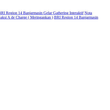
RI Region 14 Banjarmasin Gelar Gathering Interaktif
Nota
aksi A de Charge ( Meringankan )
BRI Region 14 Banjarmasin