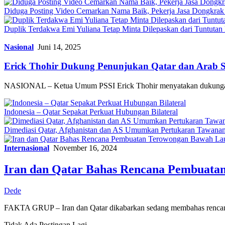
Diduga Posting Video Cemarkan Nama Baik, Pekerja Jasa Dongkrak 
Duplik Terdakwa Emi Yuliana Tetap Minta Dilepaskan dari Tuntutan H
Nasional
Juni 14, 2025
Erick Thohir Dukung Penunjukan Qatar dan Arab Sa
NASIONAL – Ketua Umum PSSI Erick Thohir menyatakan dukungan
Indonesia – Qatar Sepakat Perkuat Hubungan Bilateral
Dimediasi Qatar, Afghanistan dan AS Umumkan Pertukaran Tawana
Internasional
November 16, 2024
Iran dan Qatar Bahas Rencana Pembuata
Dede
FAKTA GRUP – Iran dan Qatar dikabarkan sedang membahas renca
Tidak Ada Postingan Lagi.