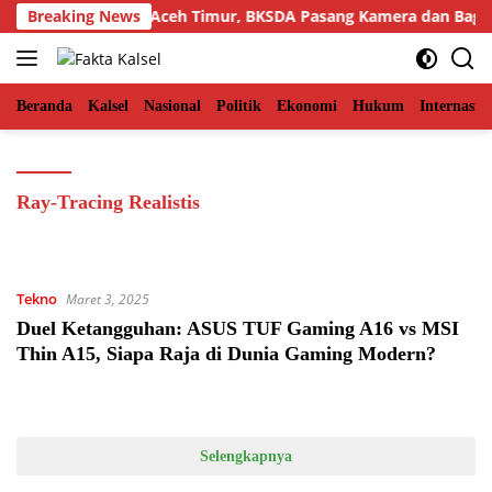
Langsung
a di Permukiman Aceh Timur, BKSDA Pasang Kamera dan Bagik
Breaking News
ke
konten
Beranda
Kalsel
Nasional
Politik
Ekonomi
Hukum
Internasio
Ray-Tracing Realistis
Tekno
Maret 3, 2025
Duel Ketangguhan: ASUS TUF Gaming A16 vs MSI
Thin A15, Siapa Raja di Dunia Gaming Modern?
Selengkapnya