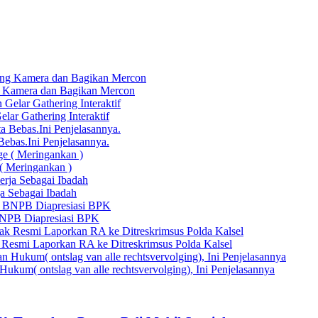
 Kamera dan Bagikan Mercon
ar Gathering Interaktif
bas.Ini Penjelasannya.
( Meringankan )
a Sebagai Ibadah
 BNPB Diapresiasi BPK
Resmi Laporkan RA ke Ditreskrimsus Polda Kalsel
ukum( ontslag van alle rechtsvervolging), Ini Penjelasannya