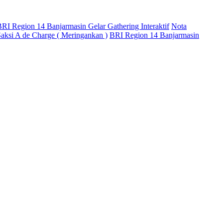
RI Region 14 Banjarmasin Gelar Gathering Interaktif
Nota
aksi A de Charge ( Meringankan )
BRI Region 14 Banjarmasin