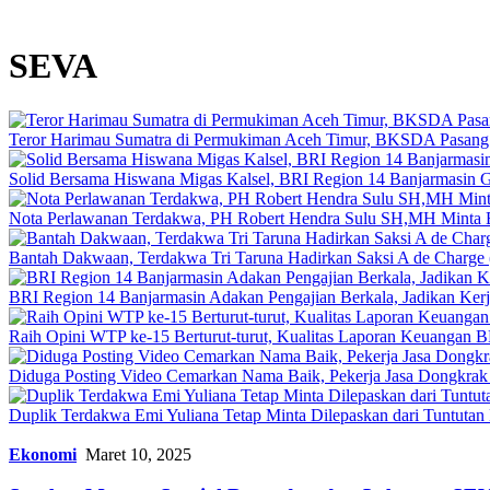
SEVA
Teror Harimau Sumatra di Permukiman Aceh Timur, BKSDA Pasang
Solid Bersama Hiswana Migas Kalsel, BRI Region 14 Banjarmasin Gel
Nota Perlawanan Terdakwa, PH Robert Hendra Sulu SH,MH Minta Be
Bantah Dakwaan, Terdakwa Tri Taruna Hadirkan Saksi A de Charge 
BRI Region 14 Banjarmasin Adakan Pengajian Berkala, Jadikan Kerj
Raih Opini WTP ke-15 Berturut-turut, Kualitas Laporan Keuangan
Diduga Posting Video Cemarkan Nama Baik, Pekerja Jasa Dongkrak 
Duplik Terdakwa Emi Yuliana Tetap Minta Dilepaskan dari Tuntutan H
Ekonomi
Maret 10, 2025