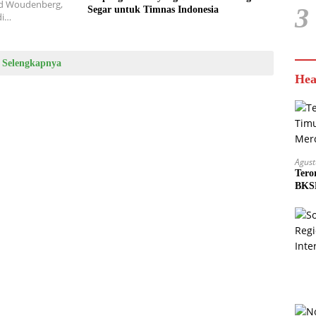
erd Woudenberg,
3
Segar untuk Timnas Indonesia
di…
Selengkapnya
Hea
Agust
Tero
BKSD