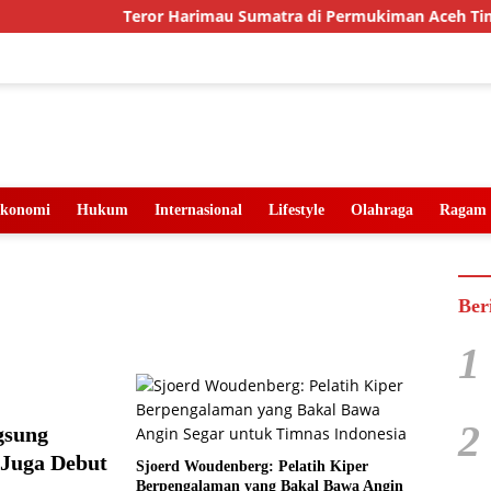
Teror Harimau Sumatra di Permukiman Aceh Timur
konomi
Hukum
Internasional
Lifestyle
Olahraga
Ragam
Ber
1
2
gsung
 Juga Debut
Sjoerd Woudenberg: Pelatih Kiper
Berpengalaman yang Bakal Bawa Angin