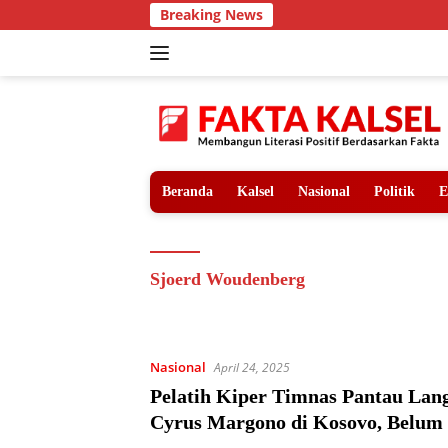
Langsung
Breaking News
ke
konten
Beranda
Kalsel
Nasional
Politik
E
Sjoerd Woudenberg
Nasional
April 24, 2025
Pelatih Kiper Timnas Pantau Lan
Cyrus Margono di Kosovo, Belum