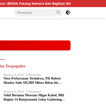
, BKSDA Pasang Kamera dan Bagikan Mercon
Solid Bers
ita Terpopuler
Agustus 4, 2026
0 Komentar
Nota Perlawanan Terdakwa, PH Robert
Hendra Sulu SH,MH Minta Bebas.Ini
Penjelasannya.
Agustus 5, 2026
0 Komentar
Solid Bersama Hiswana Migas Kalsel, BRI
Region 14 Banjarmasin Gelar Gathering
Interaktif