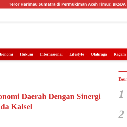
imau Sumatra di Permukiman Aceh Timur, BKSDA Pasang Kamera
konomi
Hukum
Internasional
Lifestyle
Olahraga
Ragam
Ber
1
onomi Daerah Dengan Sinergi
a Kalsel
2