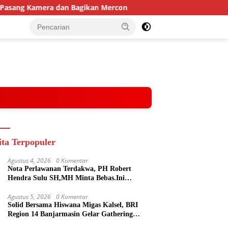
 dan Bagikan Mercon
Solid Bersama Hiswana Migas Kalse
ita Terpopuler
Agustus 4, 2026
0 Komentar
Nota Perlawanan Terdakwa, PH Robert
Hendra Sulu SH,MH Minta Bebas.Ini
Penjelasannya.
Agustus 5, 2026
0 Komentar
Solid Bersama Hiswana Migas Kalsel, BRI
Region 14 Banjarmasin Gelar Gathering
Interaktif