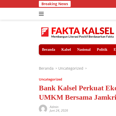
Langsung
Breaking News
Teror Har
ke
konten
Beranda
Kalsel
Nasional
Politik
E
Beranda
Uncategorized
Uncategorized
Bank Kalsel Perkuat Ek
UMKM Bersama Jamkrid
Admin
Juni 24, 2026