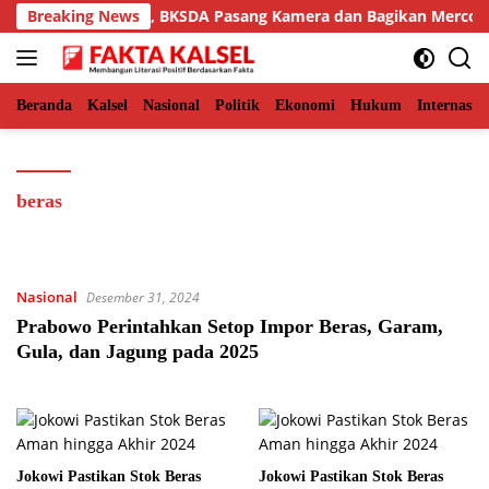
Langsung
kiman Aceh Timur, BKSDA Pasang Kamera dan Bagikan Mercon
Breaking News
ke
konten
Beranda
Kalsel
Nasional
Politik
Ekonomi
Hukum
Internasio
beras
Nasional
Desember 31, 2024
Prabowo Perintahkan Setop Impor Beras, Garam,
Gula, dan Jagung pada 2025
Jokowi Pastikan Stok Beras
Jokowi Pastikan Stok Beras