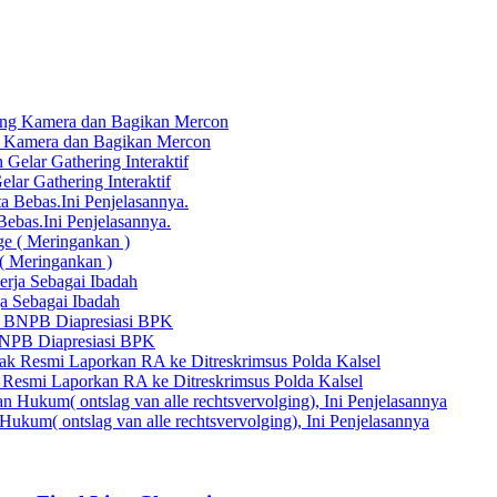
 Kamera dan Bagikan Mercon
ar Gathering Interaktif
bas.Ini Penjelasannya.
( Meringankan )
a Sebagai Ibadah
 BNPB Diapresiasi BPK
Resmi Laporkan RA ke Ditreskrimsus Polda Kalsel
ukum( ontslag van alle rechtsvervolging), Ini Penjelasannya