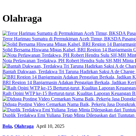
Olahraga
Teror Harimau Sumatra di Permukiman Aceh Timur, BKSDA Pasang
Solid Bersama Hiswana Migas Kalsel, BRI Region 14 Banjarmasin Gel
Nota Perlawanan Terdakwa, PH Robert Hendra Sulu SH,MH Minta Be
Bantah Dakwaan, Terdakwa Tri Taruna Hadirkan Saksi A de Charge 
BRI Region 14 Banjarmasin Adakan Pengajian Berkala, Jadikan Kerj
Raih Opini WTP ke-15 Berturut-turut, Kualitas Laporan Keuangan
Diduga Posting Video Cemarkan Nama Baik, Pekerja Jasa Dongkrak 
Duplik Terdakwa Emi Yuliana Tetap Minta Dilepaskan dari Tuntutan H
Bola
,
Olahraga
April 10, 2025