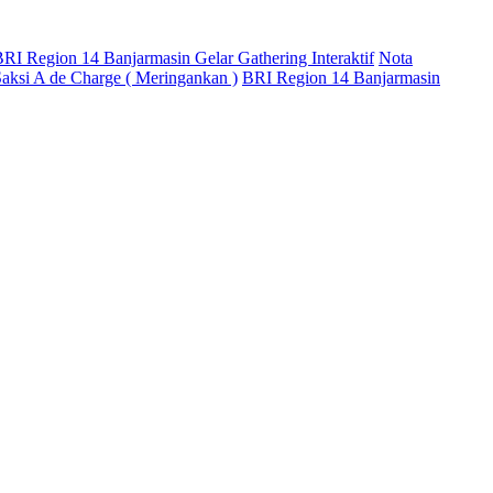
RI Region 14 Banjarmasin Gelar Gathering Interaktif
Nota
aksi A de Charge ( Meringankan )
BRI Region 14 Banjarmasin