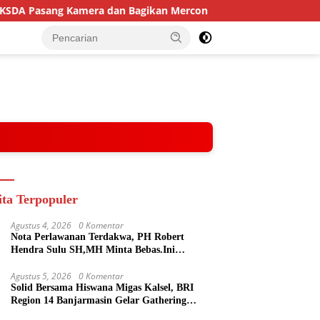
 Pasang Kamera dan Bagikan Mercon
Solid Bersama Hisw
ita Terpopuler
Agustus 4, 2026
0 Komentar
Nota Perlawanan Terdakwa, PH Robert
Hendra Sulu SH,MH Minta Bebas.Ini
Penjelasannya.
Agustus 5, 2026
0 Komentar
Solid Bersama Hiswana Migas Kalsel, BRI
Region 14 Banjarmasin Gelar Gathering
Interaktif