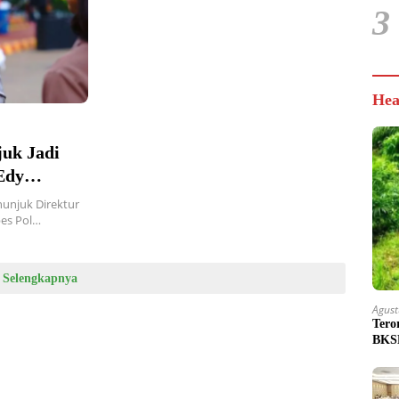
3
Hea
juk Jadi
Edy
nunjuk Direktur
bes Pol…
Selengkapnya
Agust
Tero
BKSD