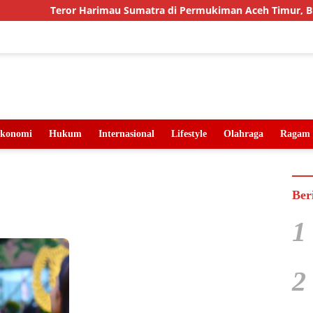
Teror Harimau Sumatra di Permukiman Aceh Timur, BKSDA
konomi
Hukum
Internasional
Lifestyle
Olahraga
Ragam
Ber
1
2