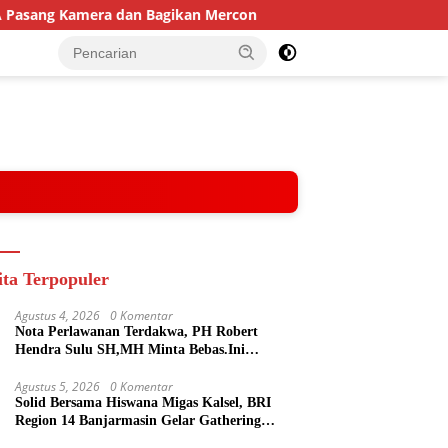
sang Kamera dan Bagikan Mercon
Solid Bersama Hiswana 
ita Terpopuler
Agustus 4, 2026
0 Komentar
Nota Perlawanan Terdakwa, PH Robert
Hendra Sulu SH,MH Minta Bebas.Ini
Penjelasannya.
Agustus 5, 2026
0 Komentar
Solid Bersama Hiswana Migas Kalsel, BRI
Region 14 Banjarmasin Gelar Gathering
Interaktif