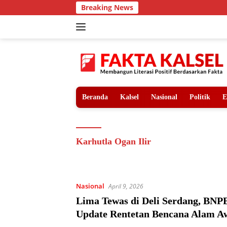
Langsung
Breaking News
ke
konten
Beranda
Kalsel
Nasional
Politik
E
Karhutla Ogan Ilir
Nasional
April 9, 2026
Lima Tewas di Deli Serdang, BNPB
Update Rentetan Bencana Alam Aw