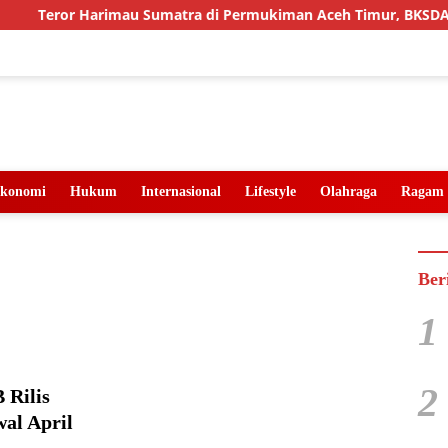
Teror Harimau Sumatra di Permukiman Aceh Timur, BKSDA Pa
konomi
Hukum
Internasional
Lifestyle
Olahraga
Ragam
Ber
1
2
 Rilis
al April