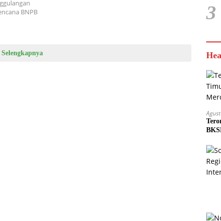
nggulangan
3
bencana BNPB
Selengkapnya
Hea
Agust
Tero
BKSD