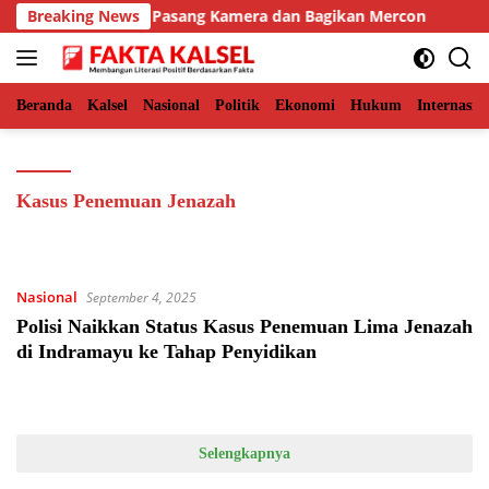
Langsung
ceh Timur, BKSDA Pasang Kamera dan Bagikan Mercon
Breaking News
S
ke
konten
Beranda
Kalsel
Nasional
Politik
Ekonomi
Hukum
Internasio
Kasus Penemuan Jenazah
Nasional
September 4, 2025
Polisi Naikkan Status Kasus Penemuan Lima Jenazah
di Indramayu ke Tahap Penyidikan
Selengkapnya