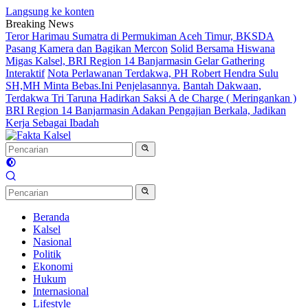
Langsung ke konten
Breaking News
Teror Harimau Sumatra di Permukiman Aceh Timur, BKSDA
Pasang Kamera dan Bagikan Mercon
Solid Bersama Hiswana
Migas Kalsel, BRI Region 14 Banjarmasin Gelar Gathering
Interaktif
Nota Perlawanan Terdakwa, PH Robert Hendra Sulu
SH,MH Minta Bebas.Ini Penjelasannya.
Bantah Dakwaan,
Terdakwa Tri Taruna Hadirkan Saksi A de Charge ( Meringankan )
BRI Region 14 Banjarmasin Adakan Pengajian Berkala, Jadikan
Kerja Sebagai Ibadah
Beranda
Kalsel
Nasional
Politik
Ekonomi
Hukum
Internasional
Lifestyle