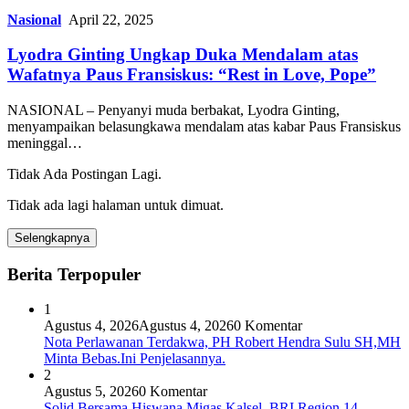
Nasional
April 22, 2025
Lyodra Ginting Ungkap Duka Mendalam atas
Wafatnya Paus Fransiskus: “Rest in Love, Pope”
NASIONAL – Penyanyi muda berbakat, Lyodra Ginting,
menyampaikan belasungkawa mendalam atas kabar Paus Fransiskus
meninggal…
Tidak Ada Postingan Lagi.
Tidak ada lagi halaman untuk dimuat.
Selengkapnya
Berita Terpopuler
1
Agustus 4, 2026
Agustus 4, 2026
0 Komentar
Nota Perlawanan Terdakwa, PH Robert Hendra Sulu SH,MH
Minta Bebas.Ini Penjelasannya.
2
Agustus 5, 2026
0 Komentar
Solid Bersama Hiswana Migas Kalsel, BRI Region 14