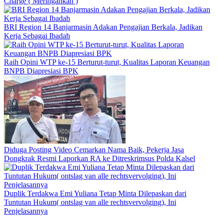
Charge ( Meringankan )
BRI Region 14 Banjarmasin Adakan Pengajian Berkala, Jadikan
Kerja Sebagai Ibadah
Raih Opini WTP ke-15 Berturut-turut, Kualitas Laporan Keuangan
BNPB Diapresiasi BPK
Diduga Posting Video Cemarkan Nama Baik, Pekerja Jasa
Dongkrak Resmi Laporkan RA ke Ditreskrimsus Polda Kalsel
Duplik Terdakwa Emi Yuliana Tetap Minta Dilepaskan dari
Tuntutan Hukum( ontslag van alle rechtsvervolging), Ini
Penjelasannya