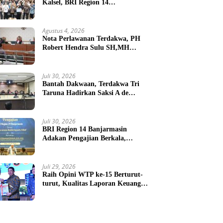
Kalsel, BRI Region 14
Banjarmasin Gelar Gathering
Interaktif
Agustus 4, 2026
Nota Perlawanan Terdakwa, PH
Robert Hendra Sulu SH,MH
Minta Bebas.Ini Penjelasannya.
Juli 30, 2026
Bantah Dakwaan, Terdakwa Tri
Taruna Hadirkan Saksi A de
Charge ( Meringankan )
Juli 30, 2026
BRI Region 14 Banjarmasin
Adakan Pengajian Berkala,
Jadikan Kerja Sebagai Ibadah
Juli 29, 2026
Raih Opini WTP ke-15 Berturut-
turut, Kualitas Laporan Keuangan
BNPB Diapresiasi BPK