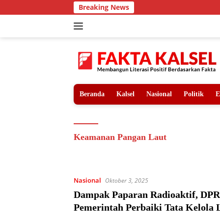
Langsung
Breaking News
ke
konten
Beranda
Kalsel
Nasional
Politik
E
Keamanan Pangan Laut
Nasional
Oktober 3, 2025
Dampak Paparan Radioaktif, DPR
Pemerintah Perbaiki Tata Kelola 