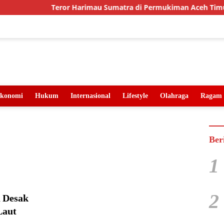
Teror Harimau Sumatra di Permukiman Aceh Timur, B
konomi
Hukum
Internasional
Lifestyle
Olahraga
Ragam
Ber
1
2
 Desak
Laut