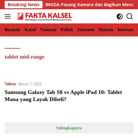
Langsung
ukiman Aceh Timur, BKSDA Pasang Kamera dan Bagikan Mercon
Breaking News
ke
konten
Beranda
Kalsel
Nasional
Politik
Ekonomi
Hukum
Internasio
tablet mid-range
Tekno
Maret 1, 2025
Samsung Galaxy Tab S8 vs Apple iPad 10: Tablet
Mana yang Layak Dibeli?
Selengkapnya