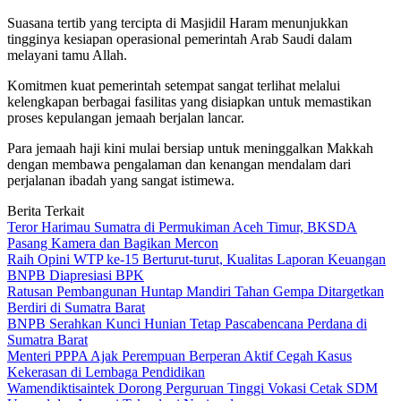
Suasana tertib yang tercipta di Masjidil Haram menunjukkan
tingginya kesiapan operasional pemerintah Arab Saudi dalam
melayani tamu Allah.
Komitmen kuat pemerintah setempat sangat terlihat melalui
kelengkapan berbagai fasilitas yang disiapkan untuk memastikan
proses kepulangan jemaah berjalan lancar.
Para jemaah haji kini mulai bersiap untuk meninggalkan Makkah
dengan membawa pengalaman dan kenangan mendalam dari
perjalanan ibadah yang sangat istimewa.
Berita Terkait
Teror Harimau Sumatra di Permukiman Aceh Timur, BKSDA
Pasang Kamera dan Bagikan Mercon
Raih Opini WTP ke-15 Berturut-turut, Kualitas Laporan Keuangan
BNPB Diapresiasi BPK
Ratusan Pembangunan Huntap Mandiri Tahan Gempa Ditargetkan
Berdiri di Sumatra Barat
BNPB Serahkan Kunci Hunian Tetap Pascabencana Perdana di
Sumatra Barat
Menteri PPPA Ajak Perempuan Berperan Aktif Cegah Kasus
Kekerasan di Lembaga Pendidikan
Wamendiktisaintek Dorong Perguruan Tinggi Vokasi Cetak SDM