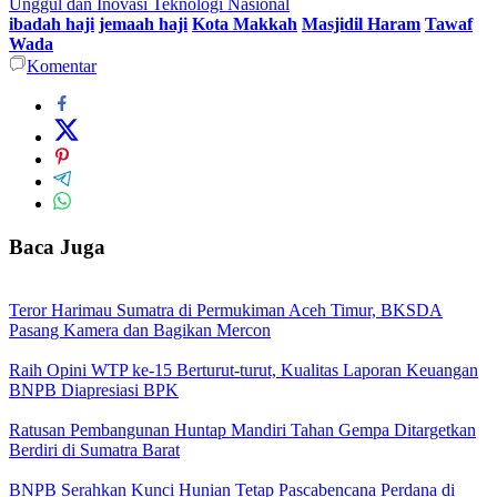
Unggul dan Inovasi Teknologi Nasional
ibadah haji
jemaah haji
Kota Makkah
Masjidil Haram
Tawaf
Wada
Komentar
Baca Juga
Teror Harimau Sumatra di Permukiman Aceh Timur, BKSDA
Pasang Kamera dan Bagikan Mercon
Raih Opini WTP ke-15 Berturut-turut, Kualitas Laporan Keuangan
BNPB Diapresiasi BPK
Ratusan Pembangunan Huntap Mandiri Tahan Gempa Ditargetkan
Berdiri di Sumatra Barat
BNPB Serahkan Kunci Hunian Tetap Pascabencana Perdana di