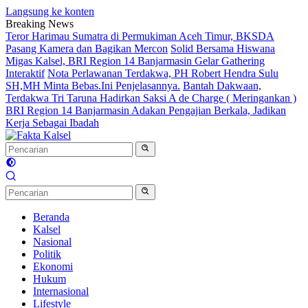
Langsung ke konten
Breaking News
Teror Harimau Sumatra di Permukiman Aceh Timur, BKSDA
Pasang Kamera dan Bagikan Mercon
Solid Bersama Hiswana
Migas Kalsel, BRI Region 14 Banjarmasin Gelar Gathering
Interaktif
Nota Perlawanan Terdakwa, PH Robert Hendra Sulu
SH,MH Minta Bebas.Ini Penjelasannya.
Bantah Dakwaan,
Terdakwa Tri Taruna Hadirkan Saksi A de Charge ( Meringankan )
BRI Region 14 Banjarmasin Adakan Pengajian Berkala, Jadikan
Kerja Sebagai Ibadah
Beranda
Kalsel
Nasional
Politik
Ekonomi
Hukum
Internasional
Lifestyle