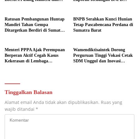
Bagikan Mercon
Diapresiasi BPK
Ratusan Pembangunan Huntap
BNPB Serahkan Kunci Hunian
Mandiri Tahan Gempa
Tetap Pascabencana Perdana di
Ditargetkan Berdiri di Sumatra
Sumatra Barat
Barat
Menteri PPPA Ajak Perempuan
Wamendiktisaintek Dorong
Berperan Aktif Cegah Kasus
Perguruan Tinggi Vokasi Cetak
Kekerasan di Lembaga
SDM Unggul dan Inovasi
Pendidikan
Teknologi Nasional
Tinggalkan Balasan
Alamat email Anda tidak akan dipublikasikan.
Ruas yang
wajib ditandai
*