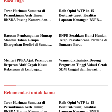
Baca Juga
Teror Harimau Sumatra di
Raih Opini WTP ke-15
Permukiman Aceh Timur,
Berturut-turut, Kualitas
BKSDA Pasang Kamera dan
Laporan Keuangan BNPB
Bagikan Mercon
Diapresiasi BPK
Ratusan Pembangunan Huntap
BNPB Serahkan Kunci Hunian
Mandiri Tahan Gempa
Tetap Pascabencana Perdana di
Ditargetkan Berdiri di Sumatra
Sumatra Barat
Barat
Menteri PPPA Ajak Perempuan
Wamendiktisaintek Dorong
Berperan Aktif Cegah Kasus
Perguruan Tinggi Vokasi Cetak
Kekerasan di Lembaga
SDM Unggul dan Inovasi
Pendidikan
Teknologi Nasional
Rekomendasi untuk kamu
Teror Harimau Sumatra di
Raih Opini WTP ke-15
Permukiman Aceh Timur,
Berturut-turut, Kualitas
BKSDA Pasang Kamera dan
Laporan Keuangan BNPB