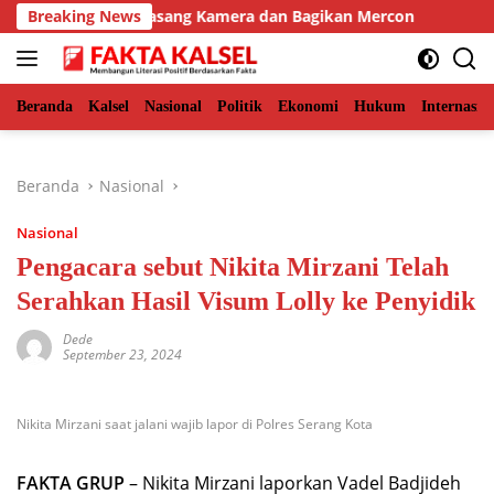
Langsung
Timur, BKSDA Pasang Kamera dan Bagikan Mercon
Breaking News
Solid
ke
konten
Beranda
Kalsel
Nasional
Politik
Ekonomi
Hukum
Internasio
Beranda
Nasional
Nasional
Pengacara sebut Nikita Mirzani Telah
Serahkan Hasil Visum Lolly ke Penyidik
Dede
September 23, 2024
Nikita Mirzani saat jalani wajib lapor di Polres Serang Kota
FAKTA GRUP
– Nikita Mirzani laporkan Vadel Badjideh