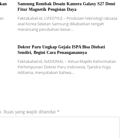
nkan
Samsung Rombak Desain Kamera Galaxy S27 Demi
Fitur Magnetik Pengisian Daya
an
Faktakalsel.id, LIFESTYLE – Produsen teknologi raksasa
asal Korea Selatan Samsung dikabarkan tengah
merancang perubahan besar…
Dokter Paru Ungkap Gejala ISPA Bisa Diobati
Sendiri, Begini Cara Penanganannya
Faktakalsel.id, NASIONAL – Ketua Majelis Kehormatan
Perhimpunan Dokter Paru Indonesia, Tjandra Yoga
Aditama, menyatakan bahwa…
n.
Ruas yang wajib ditandai
*