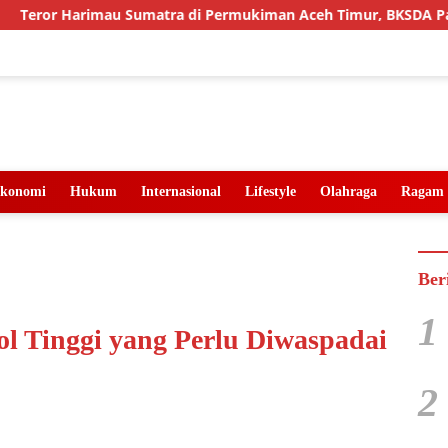
 Harimau Sumatra di Permukiman Aceh Timur, BKSDA Pasang Ka
konomi
Hukum
Internasional
Lifestyle
Olahraga
Ragam
Ber
1
ol Tinggi yang Perlu Diwaspadai
2