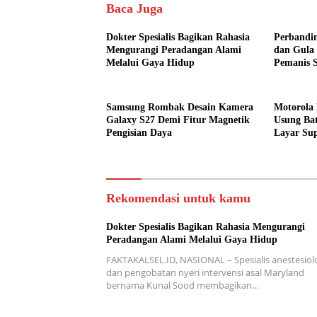
Baca Juga
Dokter Spesialis Bagikan Rahasia
Perbandin
Mengurangi Peradangan Alami
dan Gula 
Melalui Gaya Hidup
Pemanis 
Samsung Rombak Desain Kamera
Motorola 
Galaxy S27 Demi Fitur Magnetik
Usung Ba
Pengisian Daya
Layar Sup
Rekomendasi untuk kamu
Dokter Spesialis Bagikan Rahasia Mengurangi
Peradangan Alami Melalui Gaya Hidup
FAKTAKALSEL.ID, NASIONAL – Spesialis anestesiol
dan pengobatan nyeri intervensi asal Maryland
bernama Kunal Sood membagikan…