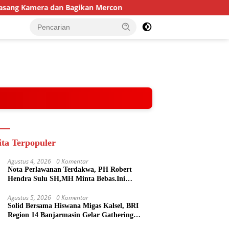
mera dan Bagikan Mercon
Solid Bersama Hiswana Migas K
ita Terpopuler
Agustus 4, 2026
0 Komentar
Nota Perlawanan Terdakwa, PH Robert
Hendra Sulu SH,MH Minta Bebas.Ini
Penjelasannya.
Agustus 5, 2026
0 Komentar
Solid Bersama Hiswana Migas Kalsel, BRI
Region 14 Banjarmasin Gelar Gathering
Interaktif