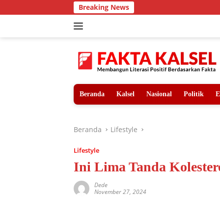
Langsung
Breaking News
Teror
ke
konten
Beranda
Kalsel
Nasional
Politik
E
Beranda
Lifestyle
Lifestyle
Ini Lima Tanda Kolester
Dede
November 27, 2024