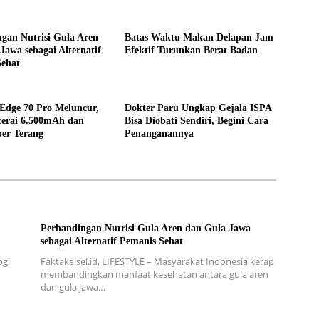
gan Nutrisi Gula Aren
Batas Waktu Makan Delapan Jam
Jawa sebagai Alternatif
Efektif Turunkan Berat Badan
Sehat
Edge 70 Pro Meluncur,
Dokter Paru Ungkap Gejala ISPA
terai 6.500mAh dan
Bisa Diobati Sendiri, Begini Cara
er Terang
Penanganannya
Perbandingan Nutrisi Gula Aren dan Gula Jawa
sebagai Alternatif Pemanis Sehat
ogi
Faktakalsel.id, LIFESTYLE – Masyarakat Indonesia kerap
membandingkan manfaat kesehatan antara gula aren
dan gula jawa…