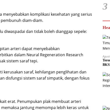
3
saja menyebabkan komplikasi kesehatan yang serius
tau pembunuh diam-diam.
Hea
rlu diwaspadai dan tidak boleh dianggap sepele:
mpitan arteri dapat menyebabkan
erbitkan dalam Neural Regeneration Research
Agust
ak sistem saraf tepi.
Tero
BKSD
i kerusakan saraf, kehilangan penglihatan dan
n disfungsi sistem saraf simpatik, dengan fokus
erkait erat. Penumpukan plak membuat arteri
a memaksa jantung memompa lebih keras untuk