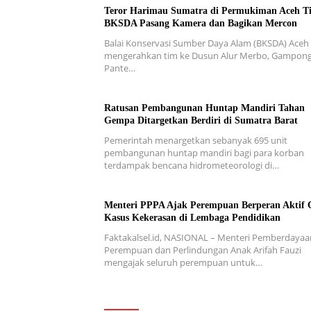
Teror Harimau Sumatra di Permukiman Aceh T
BKSDA Pasang Kamera dan Bagikan Mercon
Balai Konservasi Sumber Daya Alam (BKSDA) Aceh
mengerahkan tim ke Dusun Alur Merbo, Gampon
Pante…
Ratusan Pembangunan Huntap Mandiri Tahan
Gempa Ditargetkan Berdiri di Sumatra Barat
Pemerintah menargetkan sebanyak 695 unit
pembangunan huntap mandiri bagi para korban
terdampak bencana hidrometeorologi di…
Menteri PPPA Ajak Perempuan Berperan Aktif 
Kasus Kekerasan di Lembaga Pendidikan
Faktakalsel.id, NASIONAL – Menteri Pemberdayaa
Perempuan dan Perlindungan Anak Arifah Fauzi
mengajak seluruh perempuan untuk…