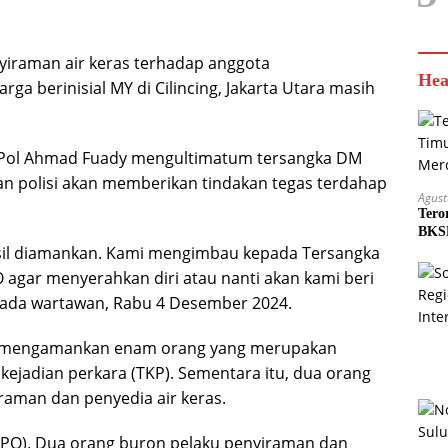
yiraman air keras terhadap anggota
Hea
a berinisial MY di Cilincing, Jakarta Utara masih
s Pol Ahmad Fuady mengultimatum tersangka DM
an polisi akan memberikan tindakan tegas terdahap
Agust
Tero
BKSD
sil diamankan. Kami mengimbau kepada Tersangka
agar menyerahkan diri atau nanti akan kami beri
epada wartawan, Rabu 4 Desember 2024.
lah mengamankan enam orang yang merupakan
ejadian perkara (TKP). Sementara itu, dua orang
raman dan penyedia air keras.
DPO). Dua orang buron pelaku penyiraman dan