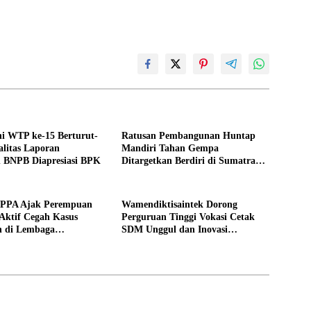
i WTP ke-15 Berturut-
Ratusan Pembangunan Huntap
alitas Laporan
Mandiri Tahan Gempa
 BNPB Diapresiasi BPK
Ditargetkan Berdiri di Sumatra
Barat
PPPA Ajak Perempuan
Wamendiktisaintek Dorong
Aktif Cegah Kasus
Perguruan Tinggi Vokasi Cetak
n di Lembaga
SDM Unggul dan Inovasi
an
Teknologi Nasional