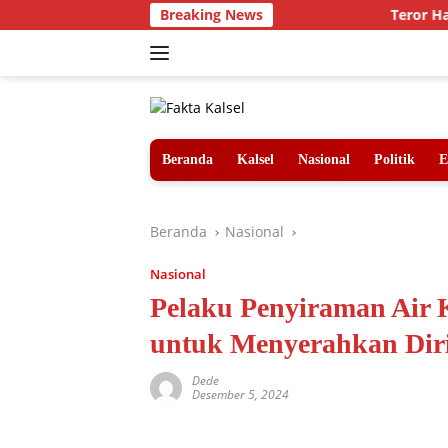
Langsung
Breaking News
Teror Harimau 
ke
konten
Beranda
Kalsel
Nasional
Politik
E
Beranda
Nasional
Nasional
Pelaku Penyiraman Air 
untuk Menyerahkan Dir
Dede
Desember 5, 2024