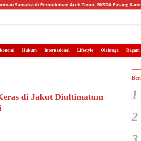
Sumatra di Permukiman Aceh Timur, BKSDA Pasang Kamera dan 
konomi
Hukum
Internasional
Lifestyle
Olahraga
Ragam
Ber
1
Keras di Jakut Diultimatum
i
2
3