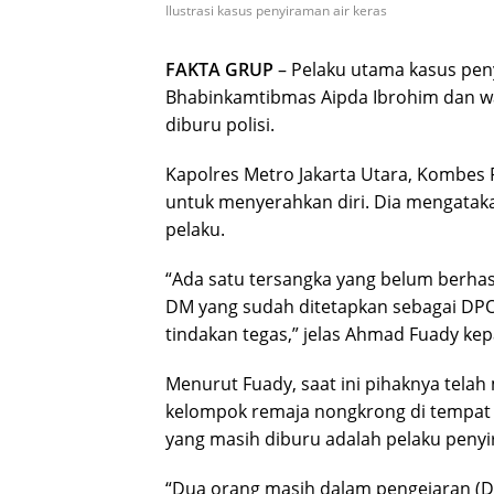
Ilustrasi kasus penyiraman air keras
FAKTA GRUP
– Pelaku utama kasus pen
Bhabinkamtibmas Aipda Ibrohim dan warg
diburu polisi.
Kapolres Metro Jakarta Utara, Kombe
untuk menyerahkan diri. Dia mengatak
pelaku.
“Ada satu tersangka yang belum berha
DM yang sudah ditetapkan sebagai DPO 
tindakan tegas,” jelas Ahmad Fuady k
Menurut Fuady, saat ini pihaknya te
kelompok remaja nongkrong di tempat k
yang masih diburu adalah pelaku penyi
“Dua orang masih dalam pengejaran (