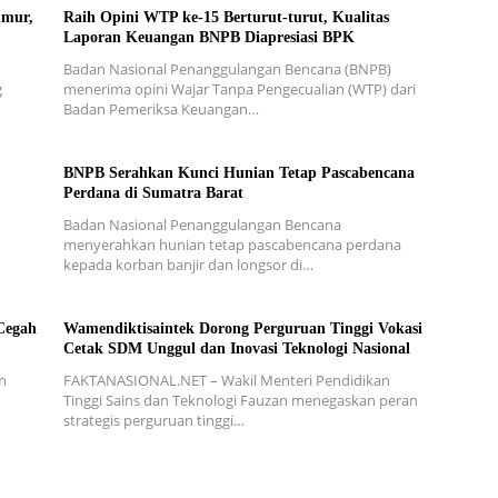
imur,
Raih Opini WTP ke-15 Berturut-turut, Kualitas
Laporan Keuangan BNPB Diapresiasi BPK
Badan Nasional Penanggulangan Bencana (BNPB)
g
menerima opini Wajar Tanpa Pengecualian (WTP) dari
Badan Pemeriksa Keuangan…
BNPB Serahkan Kunci Hunian Tetap Pascabencana
Perdana di Sumatra Barat
Badan Nasional Penanggulangan Bencana
menyerahkan hunian tetap pascabencana perdana
kepada korban banjir dan longsor di…
Cegah
Wamendiktisaintek Dorong Perguruan Tinggi Vokasi
Cetak SDM Unggul dan Inovasi Teknologi Nasional
n
FAKTANASIONAL.NET – Wakil Menteri Pendidikan
Tinggi Sains dan Teknologi Fauzan menegaskan peran
strategis perguruan tinggi…