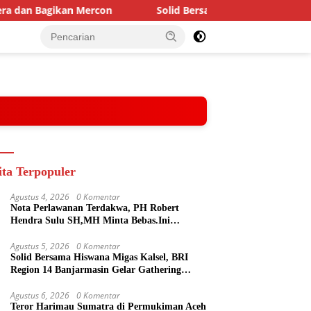
Bagikan Mercon
Solid Bersama Hiswana Migas Kalsel, BRI
ita Terpopuler
Agustus 4, 2026
0 Komentar
Nota Perlawanan Terdakwa, PH Robert
Hendra Sulu SH,MH Minta Bebas.Ini
Penjelasannya.
Agustus 5, 2026
0 Komentar
Solid Bersama Hiswana Migas Kalsel, BRI
Region 14 Banjarmasin Gelar Gathering
Interaktif
Agustus 6, 2026
0 Komentar
Teror Harimau Sumatra di Permukiman Aceh