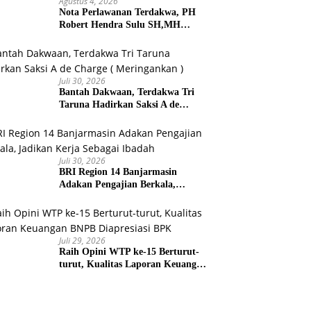
Agustus 4, 2026
Nota Perlawanan Terdakwa, PH
Robert Hendra Sulu SH,MH
Minta Bebas.Ini Penjelasannya.
Juli 30, 2026
Bantah Dakwaan, Terdakwa Tri
Taruna Hadirkan Saksi A de
Charge ( Meringankan )
Juli 30, 2026
BRI Region 14 Banjarmasin
Adakan Pengajian Berkala,
Jadikan Kerja Sebagai Ibadah
Juli 29, 2026
Raih Opini WTP ke-15 Berturut-
turut, Kualitas Laporan Keuangan
BNPB Diapresiasi BPK