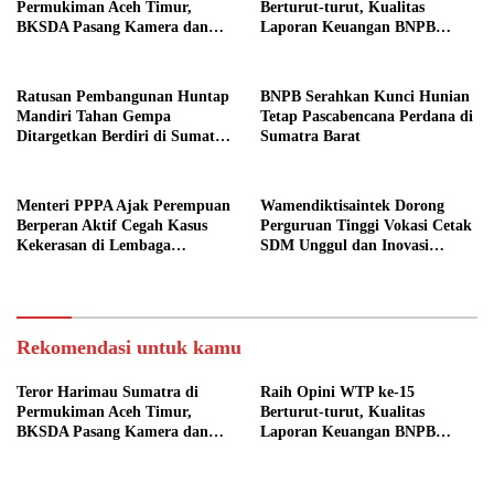
Permukiman Aceh Timur,
Berturut-turut, Kualitas
BKSDA Pasang Kamera dan
Laporan Keuangan BNPB
Bagikan Mercon
Diapresiasi BPK
Ratusan Pembangunan Huntap
BNPB Serahkan Kunci Hunian
Mandiri Tahan Gempa
Tetap Pascabencana Perdana di
Ditargetkan Berdiri di Sumatra
Sumatra Barat
Barat
Menteri PPPA Ajak Perempuan
Wamendiktisaintek Dorong
Berperan Aktif Cegah Kasus
Perguruan Tinggi Vokasi Cetak
Kekerasan di Lembaga
SDM Unggul dan Inovasi
Pendidikan
Teknologi Nasional
Rekomendasi untuk kamu
Teror Harimau Sumatra di
Raih Opini WTP ke-15
Permukiman Aceh Timur,
Berturut-turut, Kualitas
BKSDA Pasang Kamera dan
Laporan Keuangan BNPB
Bagikan Mercon
Diapresiasi BPK