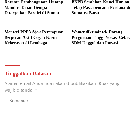
Ratusan Pembangunan Huntap
BNPB Serahkan Kunci Hunian
Mandiri Tahan Gempa
Tetap Pascabencana Perdana di
Ditargetkan Berdiri di Sumatra
Sumatra Barat
Barat
Menteri PPPA Ajak Perempuan
Wamendiktisaintek Dorong
Berperan Aktif Cegah Kasus
Perguruan Tinggi Vokasi Cetak
Kekerasan di Lembaga
SDM Unggul dan Inovasi
Pendidikan
Teknologi Nasional
Tinggalkan Balasan
Alamat email Anda tidak akan dipublikasikan.
Ruas yang
wajib ditandai
*