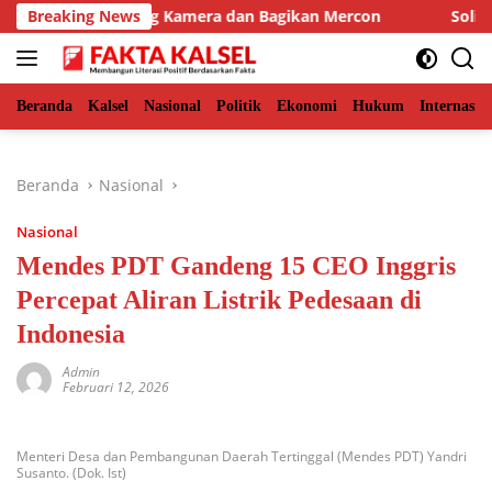
Langsung
, BKSDA Pasang Kamera dan Bagikan Mercon
Breaking News
Solid Bers
ke
konten
Beranda
Kalsel
Nasional
Politik
Ekonomi
Hukum
Internasio
Beranda
Nasional
Nasional
Mendes PDT Gandeng 15 CEO Inggris
Percepat Aliran Listrik Pedesaan di
Indonesia
Admin
Februari 12, 2026
Menteri Desa dan Pembangunan Daerah Tertinggal (Mendes PDT) Yandri
Susanto. (Dok. Ist)