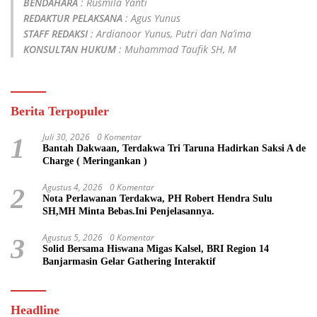
BENDAHARA
: Rusmila Yanti
REDAKTUR PELAKSANA
: Agus Yunus
STAFF REDAKSI
: Ardianoor Yunus, Putri dan Na’ima
KONSULTAN HUKUM
: Muhammad Taufik SH, M
Berita Terpopuler
Juli 30, 2026
0 Komentar
1
Bantah Dakwaan, Terdakwa Tri Taruna Hadirkan Saksi A de
Charge ( Meringankan )
Agustus 4, 2026
0 Komentar
2
Nota Perlawanan Terdakwa, PH Robert Hendra Sulu
SH,MH Minta Bebas.Ini Penjelasannya.
Agustus 5, 2026
0 Komentar
3
Solid Bersama Hiswana Migas Kalsel, BRI Region 14
Banjarmasin Gelar Gathering Interaktif
Headline