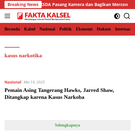
Langsung
man Aceh Timur, BKSDA Pasang Kamera dan Bagikan Mercon
Breaking News
ke
konten
Beranda
Kalsel
Nasional
Politik
Ekonomi
Hukum
Internasio
kasus narkotika
Nasional
Mei 14, 2025
Pemain Asing Tangerang Hawks, Jarred Shaw,
Ditangkap karena Kasus Narkoba
Selengkapnya