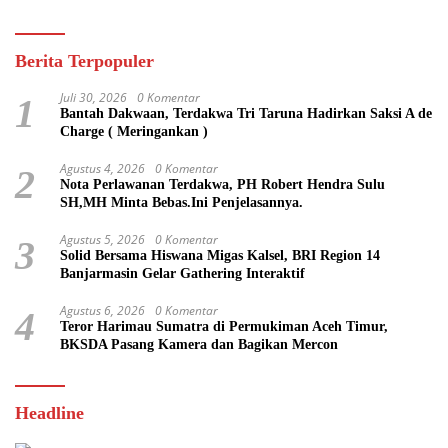
Berita Terpopuler
Juli 30, 2026
0 Komentar
1
Bantah Dakwaan, Terdakwa Tri Taruna Hadirkan Saksi A de
Charge ( Meringankan )
Agustus 4, 2026
0 Komentar
2
Nota Perlawanan Terdakwa, PH Robert Hendra Sulu
SH,MH Minta Bebas.Ini Penjelasannya.
Agustus 5, 2026
0 Komentar
3
Solid Bersama Hiswana Migas Kalsel, BRI Region 14
Banjarmasin Gelar Gathering Interaktif
Agustus 6, 2026
0 Komentar
4
Teror Harimau Sumatra di Permukiman Aceh Timur,
BKSDA Pasang Kamera dan Bagikan Mercon
Headline