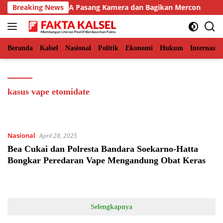
Langsung
Aceh Timur, BKSDA Pasang Kamera dan Bagikan Mercon
Breaking News
ke
konten
Beranda
Kalsel
Nasional
Politik
Ekonomi
Hukum
Internasio
kasus vape etomidate
Nasional
April 28, 2025
Bea Cukai dan Polresta Bandara Soekarno-Hatta
Bongkar Peredaran Vape Mengandung Obat Keras
Selengkapnya